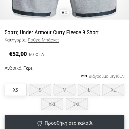
μπάσκετ
Είσαι
λάτρης
του
μπάσκετ
Σορτς Under Armour Curry Fleece 9 Short
όπως
Κατηγορία:
Ρούχα Μπάσκετ
εμείς;
Έλα
€52,00
Με ΦΠΑ
μαζί
μας
ως
Ανδρικά,
Γκρι
πρεσβευτής
Διάγραμμα μεγεθών
της
μάρκας
XS
S
M
L
XL
μας.
XXL
3XL
Εμφάνιση
Προσθήκη στο καλάθι
όλων των