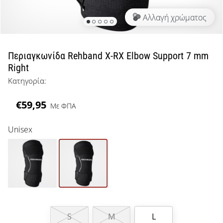
μπάσκετ
Αλλαγή χρώματος
Είσαι
λάτρης
του
μπάσκετ
Περιαγκωνίδα Rehband X-RX Elbow Support 7 mm
όπως
Right
εμείς;
Κατηγορία:
Έλα
μαζί
€59,95
μας
Με ΦΠΑ
ως
πρεσβευτής
Unisex
της
μάρκας
μας.
Εμφάνιση
όλων των
S
M
L