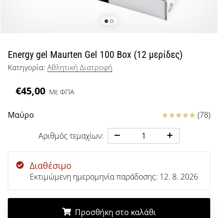
μπάσκετ
Είσαι
λάτρης
του
μπάσκετ
Energy gel Maurten Gel 100 Box (12 μερίδες)
όπως
Κατηγορία:
Αθλητική Διατροφή
εμείς;
Έλα
€45,00
Με ΦΠΑ
μαζί
μας
ως
Κριτικές
Μαύρο
(78)
πρεσβευτής
της
Αριθμός τεμαχίων:
μάρκας
μας.
Διαθέσιμο
Εκτιμώμενη ημερομηνία παράδοσης:
12. 8. 2026
Εμφάνιση
όλων των
Προσθήκη στο καλάθι