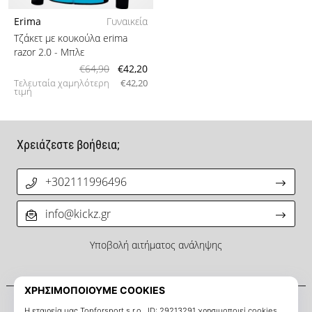
Erima
Γυναικεία
Τζάκετ με κουκούλα erima
razor 2.0
- Μπλε
€64,90
€42,20
Τελευταία χαμηλότερη
€42,20
τιμή
Χρειάζεστε βοήθεια;
+302111996496
info@kickz.gr
Υποβολή αιτήματος ανάληψης
Σχετικά μ' εμάς