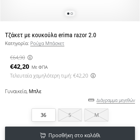
μπάσκετ
Είσαι
λάτρης
του
μπάσκετ
Τζάκετ με κουκούλα erima razor 2.0
όπως
Κατηγορία:
Ρούχα Μπάσκετ
εμείς;
Έλα
€64,90
μαζί
€42,20
μας
Με ΦΠΑ
ως
Τελευταία χαμηλότερη τιμή:
€42,20
πρεσβευτής
της
Γυναικεία,
Μπλε
μάρκας
Διάγραμμα μεγεθών
μας.
36
S
M
Εμφάνιση
όλων των
Προσθήκη στο καλάθι