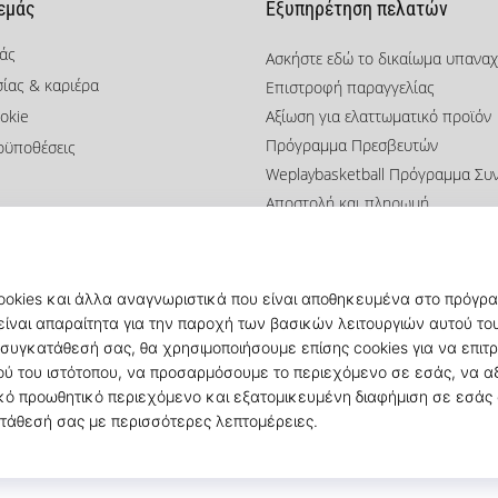
 εμάς
Εξυπηρέτηση πελατών
μάς
Ασκήστε εδώ το δικαίωμα υπανα
σίας & καριέρα
Επιστροφή παραγγελίας
okie
Αξίωση για ελαττωματικό προϊόν
Πρόγραμμα Πρεσβευτών
οϋποθέσεις
Weplaybasketball Πρόγραμμα Συ
Αποστολή και πληρωμή
Βρείτε το σωστό μέγεθος
Επικοινωνία
Συχνές ερωτήσεις
Πολιτική απορρήτου
© 2010 – 2026
KICKZ.gr