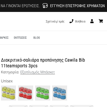
 ΝΑ ΓΊΝΟΝΤΑΙ ΕΡΩΤΉΣΕΙΣ.
ΕΓΓΎΗΣΗ ΕΠΙΣΤΡΟΦΉΣ ΧΡΗΜΆΤΩΝ
Σχετικά μ' εμάς
Βοήθεια
Χρήστης
καλάθι
ΜΑΡΚΕΣ
ΕΚΠΤΩΣΕΙΣ
BLOG
Διακριτικό-σαλιάρα προπόνησης Cawila Bib
11teamsports 3pcs
Κατηγορία:
Εξοπλισμός Μπάσκετ
Unisex