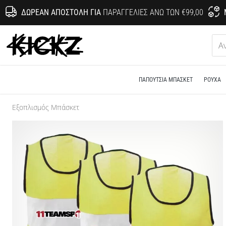
ΔΩΡΕΆΝ ΑΠΟΣΤΟΛΉ ΓΙΑ
ΠΑΡΑΓΓΕΛΊΕΣ ΆΝΩ ΤΩΝ €99,00
KICKZ.gr
ΠΑΠΟΎΤΣΙΑ ΜΠΆΣΚΕΤ
ΡΟΎΧΑ
Εξοπλισμός Μπάσκετ