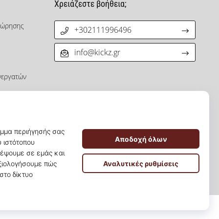
Χρειάζεστε βοήθεια;
χώρησης
+302111996496
info@kickz.gr
νεργατών