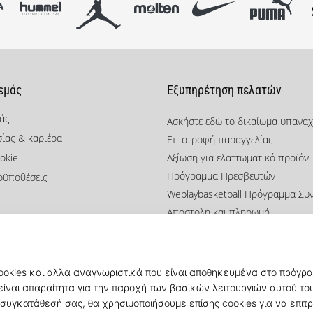
 εμάς
Εξυπηρέτηση πελατών
μάς
Ασκήστε εδώ το δικαίωμα υπανα
σίας & καριέρα
Επιστροφή παραγγελίας
okie
Αξίωση για ελαττωματικό προϊόν
Πρόγραμμα Πρεσβευτών
οϋποθέσεις
Weplaybasketball Πρόγραμμα Συ
Αποστολή και πληρωμή
Βρείτε το σωστό μέγεθος
Επικοινωνία
Συχνές ερωτήσεις
Πολιτική απορρήτου