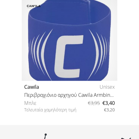
Cawila
Unisex
Περιβραχιόνιο αρχηγού Cawila Armbinde C Klett
Μπλε
€3,95
€3,40
Τελευταία χαμηλότερη τιμή
€3,20
One size