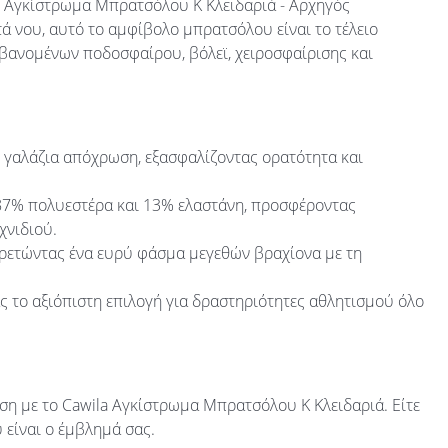
a Αγκίστρωμα Μπρατσόλου Κ Κλειδαριά - Αρχηγός
ά νου, αυτό το αμφίβολο μπρατσόλου είναι το τέλειο
βανομένων ποδοσφαίρου, βόλεϊ, χειροσφαίρισης και
η γαλάζια απόχρωση, εξασφαλίζοντας ορατότητα και
 87% πολυεστέρα και 13% ελαστάνη, προσφέροντας
χνιδιού.
ηρετώντας ένα ευρύ φάσμα μεγεθών βραχίονα με τη
ας το αξιόπιστη επιλογή για δραστηριότητες αθλητισμού όλο
ηση με το Cawila Αγκίστρωμα Μπρατσόλου Κ Κλειδαριά. Είτε
 είναι ο έμβλημά σας.