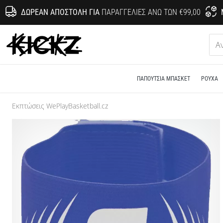
ΔΩΡΕΆΝ ΑΠΟΣΤΟΛΉ ΓΙΑ
ΠΑΡΑΓΓΕΛΊΕΣ ΆΝΩ ΤΩΝ €99,00
KICKZ.gr
ΠΑΠΟΎΤΣΙΑ ΜΠΆΣΚΕΤ
ΡΟΎΧΑ
Εκπτώσεις WePlayBasketball.cz