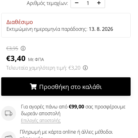
Αριθμός τεμαχίων:
Διαθέσιμο
Εκτιμώμενη ημερομηνία παράδοσης:
13. 8. 2026
€3,95
€3,40
Με ΦΠΑ
Τελευταία χαμηλότερη τιμή:
€3,20
Προσθήκη στο καλάθι
.
.
.
Για αγορές πάνω από
€99,00
σας προσφέρουμε
δωρεάν αποστολή
Επιλογές αποστολής
Πληρωμή με κάρτα online ή άλλες μέθοδοι