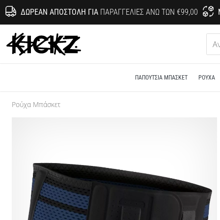
ΔΩΡΕΆΝ ΑΠΟΣΤΟΛΉ ΓΙΑ
ΠΑΡΑΓΓΕΛΊΕΣ ΆΝΩ ΤΩΝ €99,00
KICKZ.gr
ΠΑΠΟΎΤΣΙΑ ΜΠΆΣΚΕΤ
ΡΟΎΧΑ
Ρούχα Μπάσκετ