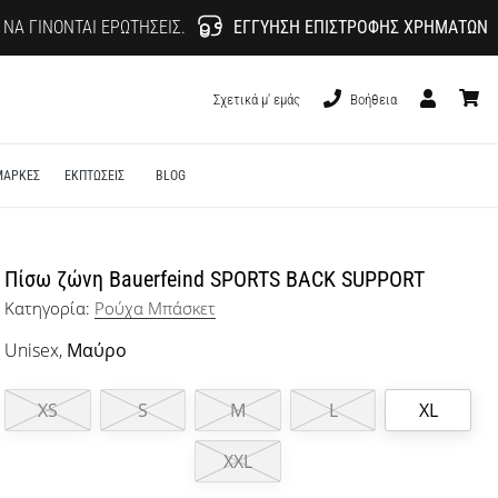
 ΝΑ ΓΊΝΟΝΤΑΙ ΕΡΩΤΉΣΕΙΣ.
ΕΓΓΎΗΣΗ ΕΠΙΣΤΡΟΦΉΣ ΧΡΗΜΆΤΩΝ
Σχετικά μ' εμάς
Βοήθεια
Χρήστης
καλάθι
ΜΑΡΚΕΣ
ΕΚΠΤΩΣΕΙΣ
BLOG
Πίσω ζώνη Bauerfeind SPORTS BACK SUPPORT
Κατηγορία:
Ρούχα Μπάσκετ
Unisex,
Μαύρο
XS
S
M
L
XL
XXL