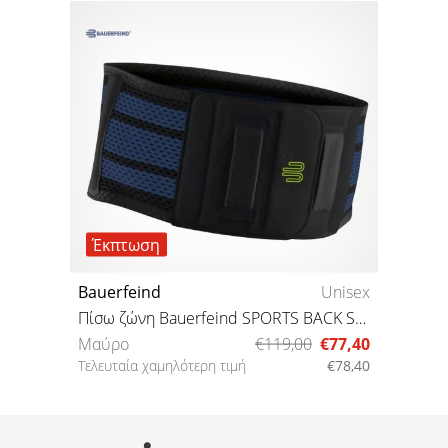
Έκπτωση
Bauerfeind
Unisex
Πίσω ζώνη Bauerfeind SPORTS BACK SUPPORT
Μαύρο
€119,00
€77,40
Τελευταία χαμηλότερη τιμή
€78,40
XL