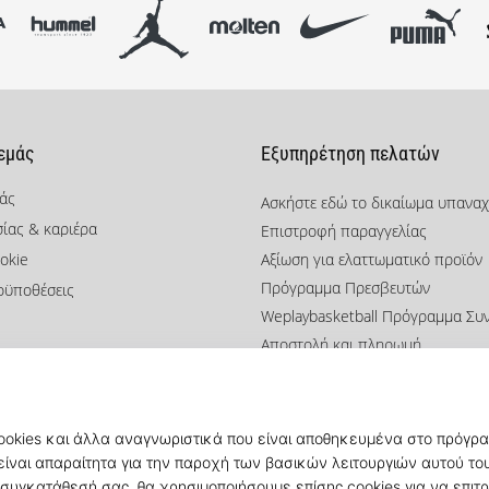
 εμάς
Εξυπηρέτηση πελατών
μάς
Ασκήστε εδώ το δικαίωμα υπανα
σίας & καριέρα
Επιστροφή παραγγελίας
okie
Αξίωση για ελαττωματικό προϊόν
Πρόγραμμα Πρεσβευτών
οϋποθέσεις
Weplaybasketball Πρόγραμμα Συ
Αποστολή και πληρωμή
Βρείτε το σωστό μέγεθος
Επικοινωνία
Συχνές ερωτήσεις
Πολιτική απορρήτου