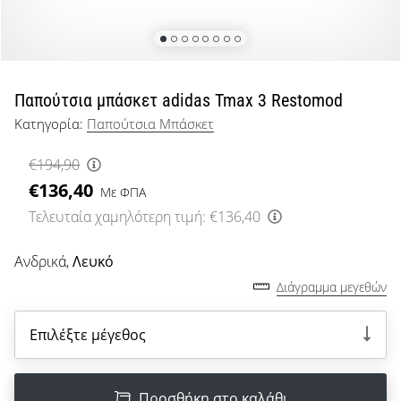
μπάσκετ
Είσαι
λάτρης
του
μπάσκετ
Παπούτσια μπάσκετ adidas Tmax 3 Restomod
όπως
Κατηγορία:
Παπούτσια Μπάσκετ
εμείς;
Έλα
€194,90
μαζί
€136,40
μας
Με ΦΠΑ
ως
Τελευταία χαμηλότερη τιμή:
€136,40
πρεσβευτής
της
Ανδρικά,
Λευκό
μάρκας
Διάγραμμα μεγεθών
μας.
Επιλέξτε μέγεθος
Εμφάνιση
όλων των
Προσθήκη στο καλάθι