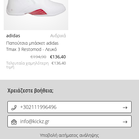
adidas
Ανδρικά
Παπούτσια μπάσκετ adidas
Tmax 3 Restomod
- Λευκό
€194,90
€136,40
Τελευταία χαμηλότερη
€136,40
τιμή
Χρειάζεστε βοήθεια;
+302111996496
info@kickz.gr
Υποβολή αιτήματος ανάληψης