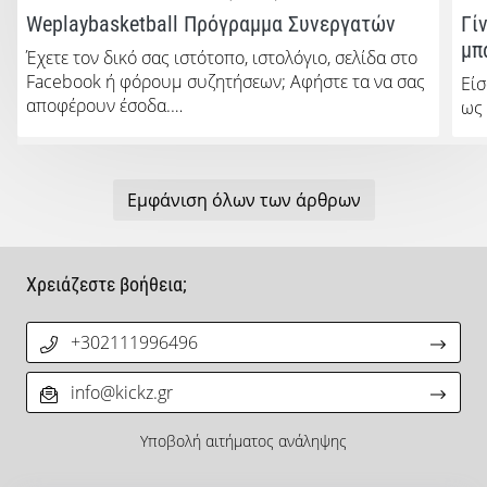
Weplaybasketball Πρόγραμμα Συνεργατών
Γί
μπ
Έχετε τον δικό σας ιστότοπο, ιστολόγιο, σελίδα στο
Facebook ή φόρουμ συζητήσεων; Αφήστε τα να σας
Είσ
αποφέρουν έσοδα.…
ως
Εμφάνιση όλων των άρθρων
Χρειάζεστε βοήθεια;
+302111996496
info@kickz.gr
Υποβολή αιτήματος ανάληψης