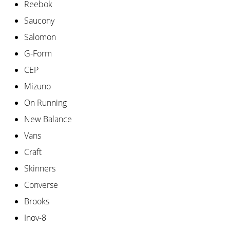
μπάσκετ
Reebok
Είσαι
Saucony
λάτρης
Salomon
του
μπάσκετ
G-Form
όπως
CEP
εμείς;
Mizuno
Έλα
μαζί
On Running
μας
New Balance
ως
πρεσβευτής
Vans
της
Craft
μάρκας
μας.
Skinners
Converse
Brooks
Εμφάνιση
Inov-8
όλων των