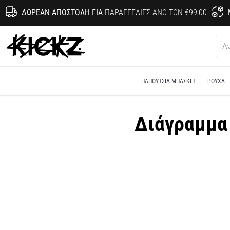
ΔΩΡΕΆΝ ΑΠΟΣΤΟΛΉ ΓΙΑ
ΠΑΡΑΓΓΕΛΊΕΣ ΆΝΩ ΤΩΝ €99,00
KICKZ.gr
ΠΑΠΟΎΤΣΙΑ ΜΠΆΣΚΕΤ
ΡΟΎΧΑ
Διάγραμμα