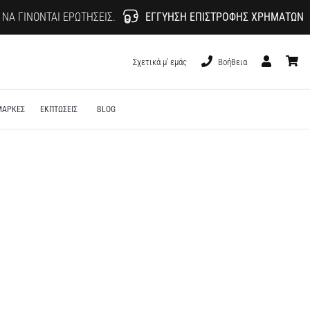
 ΝΑ ΓΊΝΟΝΤΑΙ ΕΡΩΤΉΣΕΙΣ.
ΕΓΓΎΗΣΗ ΕΠΙΣΤΡΟΦΉΣ ΧΡΗΜΆΤΩΝ
Σχετικά μ' εμάς
Βοήθεια
Χρήστης
καλάθι
ΜΑΡΚΕΣ
ΕΚΠΤΩΣΕΙΣ
BLOG