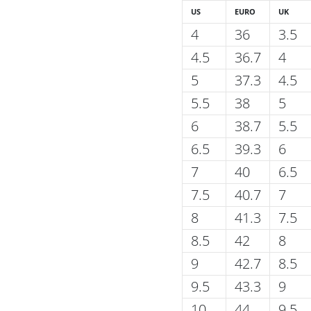
US
EURO
UK
4
36
3.5
4.5
36.7
4
5
37.3
4.5
5.5
38
5
6
38.7
5.5
6.5
39.3
6
7
40
6.5
7.5
40.7
7
8
41.3
7.5
8.5
42
8
9
42.7
8.5
9.5
43.3
9
10
44
9.5