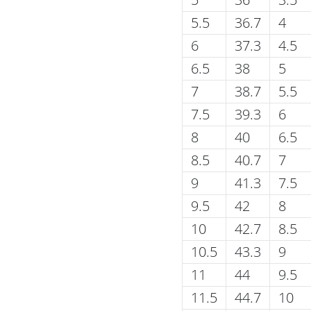
5.5
36.7
4
6
37.3
4.5
6.5
38
5
7
38.7
5.5
7.5
39.3
6
8
40
6.5
8.5
40.7
7
9
41.3
7.5
9.5
42
8
10
42.7
8.5
10.5
43.3
9
11
44
9.5
11.5
44.7
10