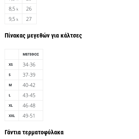
8,5
26
k
9,5
27
k
Πίνακας μεγεθών για κάλτσες
ΜΈΓΕΘΟΣ
34-36
XS
37-39
S
40-42
M
43-45
L
46-48
XL
49-51
XXL
Γάντια τερματοφύλακα