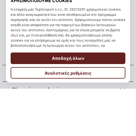
Χρειάζεστε βοήθεια;
+302111996496
info@kickz.gr
Υποβολή αιτήματος ανάληψης
Σχετικά μ' εμάς
Εξυπηρέτηση πελατών
KICKZ.gr