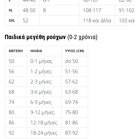
44-46
6-7
98-107
82-90
48-50
8
108-117
91-102
XL
52
118 και άλλα
103 και 
XXL
Παιδικά μεγέθη ρούχων
(0-2 χρόνια)
ΜΕΓΈΘΗ
ΗΛΙΚΊΑ
ΎΨΟΣ
(CM)
50
0-1 μήνας
do 50
56
1-2 μήνες
51-56
62
2-3 μήνες
57-62
68
3-6 μήνες
63-68
74
6-9 μήνες
69-74
80
9-12 μήνες
75-80
86
12-18 μήνες
81-86
92
18-24 μήνες
87-92