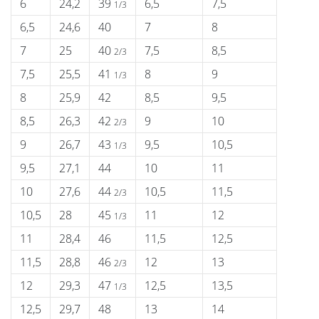
6
24,2
39
6,5
7,5
1/3
6,5
24,6
40
7
8
7
25
40
7,5
8,5
2/3
7,5
25,5
41
8
9
1/3
8
25,9
42
8,5
9,5
8,5
26,3
42
9
10
2/3
9
26,7
43
9,5
10,5
1/3
9,5
27,1
44
10
11
10
27,6
44
10,5
11,5
2/3
10,5
28
45
11
12
1/3
11
28,4
46
11,5
12,5
11,5
28,8
46
12
13
2/3
12
29,3
47
12,5
13,5
1/3
12,5
29,7
48
13
14