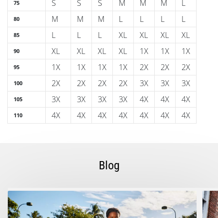
S
S
S
M
M
M
L
75
M
M
M
L
L
L
L
80
L
L
L
XL
XL
XL
XL
85
XL
XL
XL
XL
1X
1X
1X
90
1X
1X
1X
1X
2X
2X
2X
95
2X
2X
2X
2X
3X
3X
3X
100
3X
3X
3X
3X
4X
4X
4X
105
4X
4X
4X
4X
4X
4X
4X
110
Blog