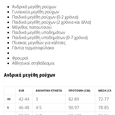
μπάσκετ
Ανδρικά μεγέθη ρούχων
Είσαι
Γυναικεία μεγέθη ρούχων
λάτρης
Παιδικά μεγέθη ρούχων (0-2 χρόνια)
του
Παιδικά μεγέθη ρούχων (2 χρόνια και άλλα)
μπάσκετ
Μέγεθος παπουτσιού
όπως
Παιδικά μεγέθη υποδημάτων
Παιδικά μεγέθη υποδημάτων (0-7 χρόνια)
εμείς;
Πίνακας μεγεθών για κάλτσες
Έλα
Γάντια τερματοφύλακα
μαζί
μας
Φρουροί
ως
Αθλητικοί στηθόδεσμοι
πρεσβευτής
της
Ανδρικά μεγέθη ρούχων
μάρκας
μας.
EUR
ΑΘΛΗΤΙΚΉ ΕΤΙΚΈΤΑ
ΠΡΟΤΟΜΉ
(CM)
ΜΈΣΗ
(CM)
42-44
3
82-89
72-77
XS
Εμφάνιση
46-48
4-5
90-97
78-85
S
όλων των