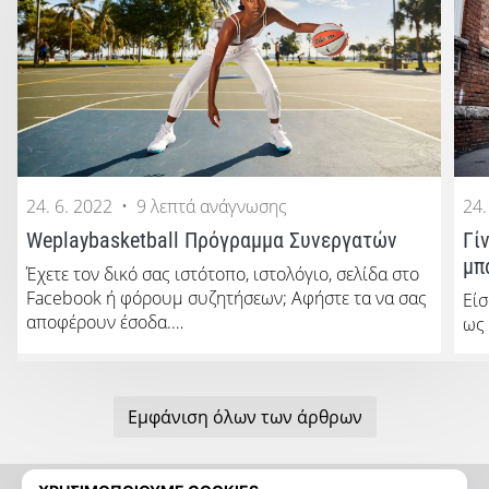
24. 6. 2022
•
9 λεπτά ανάγνωσης
24.
Weplaybasketball Πρόγραμμα Συνεργατών
Γί
μπ
Έχετε τον δικό σας ιστότοπο, ιστολόγιο, σελίδα στο
Facebook ή φόρουμ συζητήσεων; Αφήστε τα να σας
Είσ
αποφέρουν έσοδα.…
ως
Εμφάνιση όλων των άρθρων