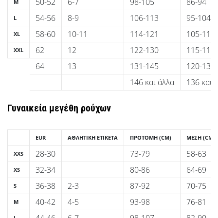
50-52
6-7
98-105
86-94
άρθρων
M
54-56
8-9
106-113
95-104
L
58-60
10-11
114-121
105-114
XL
62
12
122-130
115-119
XXL
64
13
131-145
120-135
146 και άλλα
136 και 
Γυναικεία μεγέθη ρούχων
EUR
ΑΘΛΗΤΙΚΉ ΕΤΙΚΈΤΑ
ΠΡΟΤΟΜΉ
(CM)
ΜΈΣΗ
(CM)
28-30
73-79
58-63
XXS
32-34
80-86
64-69
XS
36-38
2-3
87-92
70-75
S
40-42
4-5
93-98
76-81
M
L