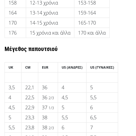
158
12-13 χρόνια
153-158
164
13-14 χρόνια
159-164
170
14-15 χρόνια
165-170
176
15 χρόνια και άλλα
170 και άλλα
Μέγεθος παπουτσιού
UK
CM
EUR
US (ΆΝΔΡΕΣ)
US (ΓΥΝΑΙΚΕΣ)
3,5
22,1
36
4
5
4
22,5
36
4,5
5,5
2/3
4,5
22,9
37
5
6
1/3
5
23,3
38
5,5
6,5
5,5
23,8
38
6
7
2/3