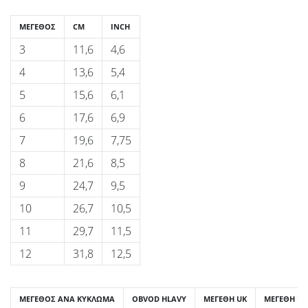
ΜΈΓΕΘΟΣ
CM
INCH
3
11,6
4,6
4
13,6
5,4
5
15,6
6,1
6
17,6
6,9
7
19,6
7,75
8
21,6
8,5
9
24,7
9,5
10
26,7
10,5
11
29,7
11,5
12
31,8
12,5
ΜΈΓΕΘΟΣ ΑΝΆ ΚΎΚΛΩΜΑ
OBVOD HLAVY
ΜΕΓΈΘΗ UK
ΜΕΓΈΘΗ US