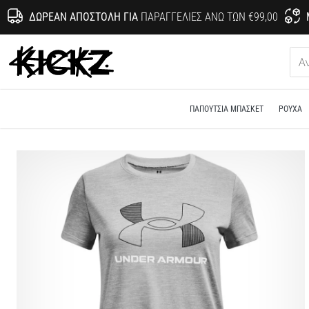
ΔΩΡΕΆΝ ΑΠΟΣΤΟΛΉ ΓΙΑ
ΠΑΡΑΓΓΕΛΊΕΣ ΆΝΩ ΤΩΝ €99,00
KICKZ.gr
ΠΑΠΟΎΤΣΙΑ ΜΠΆΣΚΕΤ
ΡΟΎΧΑ