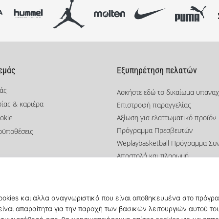
 εμάς
Εξυπηρέτηση πελατών
μάς
Ασκήστε εδώ το δικαίωμα υπανα
σίας & καριέρα
Επιστροφή παραγγελίας
okie
Αξίωση για ελαττωματικό προϊόν
Πρόγραμμα Πρεσβευτών
οϋποθέσεις
Weplaybasketball Πρόγραμμα Συ
Αποστολή και πληρωμή
Βρείτε το σωστό μέγεθος
Επικοινωνία
Συχνές ερωτήσεις
Πολιτική απορρήτου