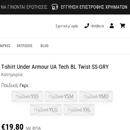
 ΝΑ ΓΊΝΟΝΤΑΙ ΕΡΩΤΉΣΕΙΣ.
ΕΓΓΎΗΣΗ ΕΠΙΣΤΡΟΦΉΣ ΧΡΗΜΆΤΩΝ
Σχετικά μ' εμάς
Βοήθεια
Χρήστης
καλάθι
ΜΑΡΚΕΣ
ΕΚΠΤΩΣΕΙΣ
BLOG
T-shirt Under Armour UA Tech BL Twist SS-GRY
Κατηγορία:
Παιδικά,
Γκρι
YXS
YSM
YMD
Παιδικά
Παιδικά
Παιδικά
YLG
YXL
Παιδικά
Παιδικά
€19,80
Με ΦΠΑ