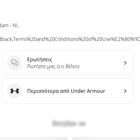
rdam - NL
eedback,Terms%20and%20Conditions%20of%20Use%E2%80%9
Ερωτήσεις
Ερωτήσεις
Ρωτήστε μας ό,τι θέλετε
Περισσότερα από Under Armour
Under Armour