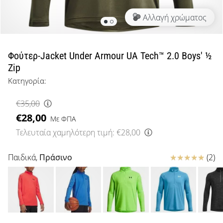
μπάσκετ
Αλλαγή χρώματος
Είσαι
λάτρης
του
μπάσκετ
Φούτερ-Jacket Under Armour UA Tech™ 2.0 Boys' ½
όπως
Zip
εμείς;
Κατηγορία:
Έλα
μαζί
€35,00
μας
€28,00
ως
Με ΦΠΑ
πρεσβευτής
Τελευταία χαμηλότερη τιμή:
€28,00
της
μάρκας
Κριτικές
Παιδικά,
Πράσινο
(2)
μας.
Εμφάνιση
όλων των