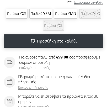
άρθρων
Διάγραμμα μεγεθών
YXS
YSM
YMD
YLG
Παιδικά
Παιδικά
Παιδικά
Παιδικά
YXL
Παιδικά
Προσθήκη στο καλάθι
Για αγορές πάνω από
€99,00
σας προσφέρουμε
δωρεάν αποστολή
Επιλογές αποστολής
Πληρωμή με κάρτα online ή άλλες μέθοδοι
πληρωμής
Επιλογές πληρωμής
Μπορείτε να επιστρέψετε τα προϊόντα εντός 30
ημερών
Πολιτική επιστροφών