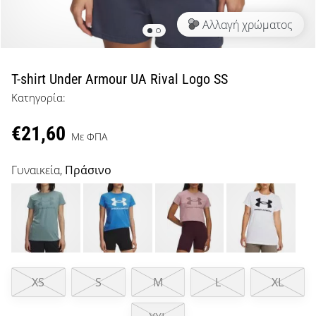
μπάσκετ
Αλλαγή χρώματος
Είσαι
λάτρης
του
μπάσκετ
T-shirt Under Armour UA Rival Logo SS
όπως
Κατηγορία:
εμείς;
Έλα
€21,60
μαζί
Με ΦΠΑ
μας
ως
Γυναικεία,
Πράσινο
πρεσβευτής
της
μάρκας
μας.
XS
S
M
L
XL
Εμφάνιση
όλων των