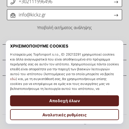
+302111996496
info@kickz.gr
Υποβολή αιτήματος ανάληψης
Σχετικά μ' εμάς
Εξυπηρέτηση πελατών
KICKZ.gr
© 2010 – 2026
KICKZ.gr