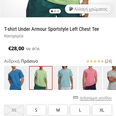
μπάσκετ
Αλλαγή χρώματος
Είσαι
λάτρης
του
μπάσκετ
T-shirt Under Armour Sportstyle Left Chest Tee
όπως
Κατηγορία:
εμείς;
Έλα
€28,00
Με ΦΠΑ
μαζί
μας
ως
Κριτικές
Ανδρικά,
Πράσινο
(24)
πρεσβευτής
της
μάρκας
μας.
Διάγραμμα μεγεθών
Εμφάνιση
XS
S
M
L
XL
όλων των