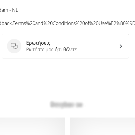
rdam - NL
eedback,Terms%20and%20Conditions%20of%20Use%E2%80%9
Ερωτήσεις
Ερωτήσεις
Ρωτήστε μας ό,τι θέλετε