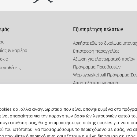
 εμάς
Εξυπηρέτηση πελατών
μάς
Ασκήστε εδώ το δικαίωμα υπανα
σίας & καριέρα
Επιστροφή παραγγελίας
okie
Αξίωση για ελαττωματικό προϊόν
Πρόγραμμα Πρεσβευτών
οϋποθέσεις
Weplaybasketball Πρόγραμμα Συ
Αποστολή και πληρωμή
Βρείτε το σωστό μέγεθος
Επικοινωνία
Συχνές ερωτήσεις
Πολιτική απορρήτου