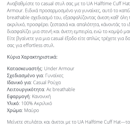
Αναβαθμίστε το casual στυλ σας με το UA Halftime Cuff H
Armour. Ειδικά προσαρμοσμένο για γυναίκες, αυτό το καπέ
breathable σχεδιασμό του, εξασφαλίζοντας άνεση καθ' όλη
ακριλικό, προσφέρει ζεστασιά και απαλότητα, κάνοντάς το 
διασφαλίζει μια στενή και άνετη εμπειρία, ενώ το κομψό μ
Είτε βγαίνετε για μια casual έξοδο είτε απλώς τρέχετε για δ
σας για effortless στυλ.
Κύρια Χαρακτηριστικά:
Κατασκευαστής
: Under Armour
Σχεδιασμένο για
: Γυναίκες
Ιδανικό για
: Casual Ρούχα
Λειτουργικότητα
: Αε breathable
Εφαρμογή
: Κανονική
Υλικό
: 100% Ακριλικό
Χρώμα
: Μαύρο
Μείνετε στυλάτοι και άνετοι με το UA Halftime Cuff Hat—τ