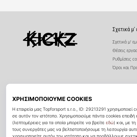
Σχετικά μ'
Σχετικά μ' ε
Θέσεις εργα
KICKZ.gr
Ρυθμίσεις co
Όροι και Πρ