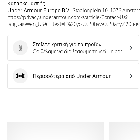
Κατασκευαστής
Under Armour Europe B.V.
, Stadionplein 10, 1076 Amste
https://privacy.underarmour.com/s/article/Contact-Us?
language=en_US#:~:text=If%20you%20have%20any%20f
Στείλτε κριτική για το προϊόν
Στείλτε κριτική για το προϊόν
Θα θέλαμε να διαβάσουμε τη γνώμη σας
Περισσότερα από Under Armour
Under Armour