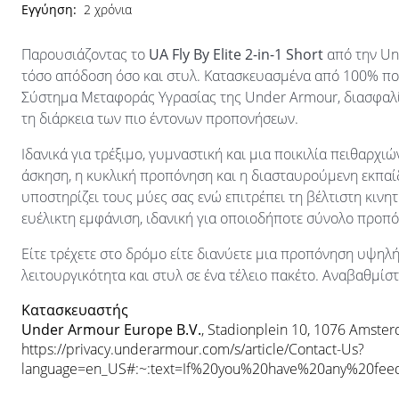
Εγγύηση:
2 χρόνια
Παρουσιάζοντας το
UA Fly By Elite 2-in-1 Short
από την Und
τόσο απόδοση όσο και στυλ. Κατασκευασμένα από 100% πολ
Σύστημα Μεταφοράς Υγρασίας της Under Armour, διασφαλίζ
τη διάρκεια των πιο έντονων προπονήσεων.
Ιδανικά για τρέξιμο, γυμναστική και μια ποικιλία πειθαρχ
άσκηση, η κυκλική προπόνηση και η διασταυρούμενη εκπα
υποστηρίζει τους μύες σας ενώ επιτρέπει τη βέλτιστη κιν
ευέλικτη εμφάνιση, ιδανική για οποιοδήποτε σύνολο προπ
Είτε τρέχετε στο δρόμο είτε διανύετε μια προπόνηση υψηλής 
λειτουργικότητα και στυλ σε ένα τέλειο πακέτο. Αναβαθμίσ
Κατασκευαστής
Under Armour Europe B.V.
, Stadionplein 10, 1076 Amste
https://privacy.underarmour.com/s/article/Contact-Us?
language=en_US#:~:text=If%20you%20have%20any%20f