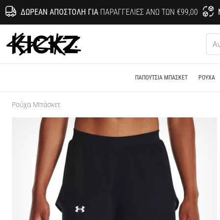
ΔΩΡΕΆΝ ΑΠΟΣΤΟΛΉ ΓΙΑ
ΠΑΡΑΓΓΕΛΊΕΣ ΆΝΩ ΤΩΝ €99,00
KICKZ.gr
ΠΑΠΟΎΤΣΙΑ ΜΠΆΣΚΕΤ
ΡΟΎΧΑ
Ρούχα Μπάσκετ