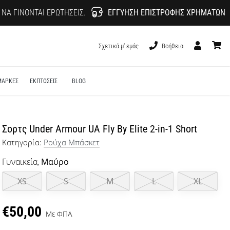
 ΝΑ ΓΊΝΟΝΤΑΙ ΕΡΩΤΉΣΕΙΣ.
ΕΓΓΎΗΣΗ ΕΠΙΣΤΡΟΦΉΣ ΧΡΗΜΆΤΩΝ
Σχετικά μ' εμάς
Βοήθεια
Χρήστης
καλάθι
ΜΑΡΚΕΣ
ΕΚΠΤΩΣΕΙΣ
BLOG
Σορτς Under Armour UA Fly By Elite 2-in-1 Short
Κατηγορία:
Ρούχα Μπάσκετ
Γυναικεία,
Μαύρο
XS
S
M
L
XL
€50,00
Με ΦΠΑ