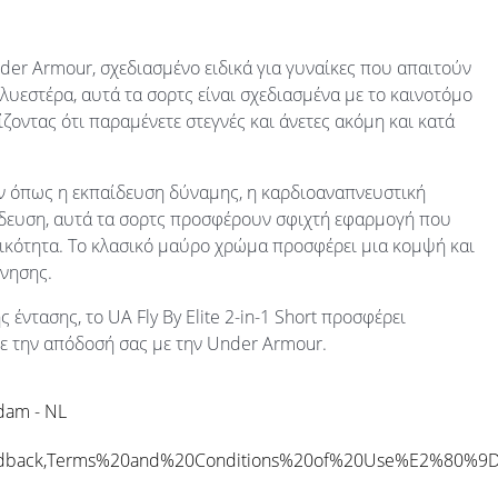
er Armour, σχεδιασμένο ειδικά για γυναίκες που απαιτούν
υεστέρα, αυτά τα σορτς είναι σχεδιασμένα με το καινοτόμο
οντας ότι παραμένετε στεγνές και άνετες ακόμη και κατά
ιών όπως η εκπαίδευση δύναμης, η καρδιοαναπνευστική
ίδευση, αυτά τα σορτς προσφέρουν σφιχτή εφαρμογή που
ητικότητα. Το κλασικό μαύρο χρώμα προσφέρει μια κομψή και
όνησης.
έντασης, το UA Fly By Elite 2-in-1 Short προσφέρει
τε την απόδοσή σας με την Under Armour.
rdam - NL
eedback,Terms%20and%20Conditions%20of%20Use%E2%80%9