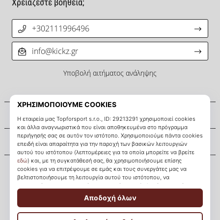
Χρειάζεστε βοήθεια;
+302111996496
info@kickz.gr
Υποβολή αιτήματος ανάληψης
Σχετικά μ' εμάς
Εξυπηρέτηση πελατών
KICKZ.gr