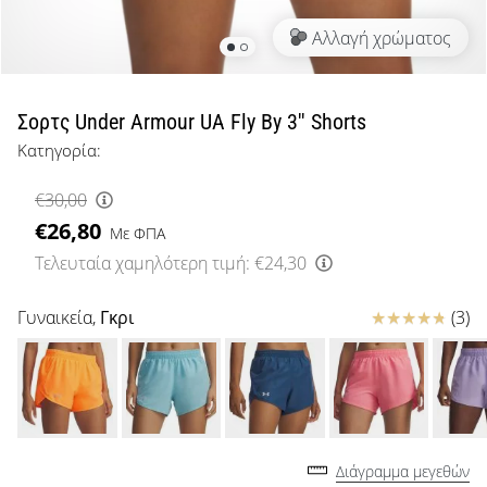
μπάσκετ
Αλλαγή χρώματος
Είσαι
λάτρης
του
μπάσκετ
Σορτς Under Armour UA Fly By 3'' Shorts
όπως
Κατηγορία:
εμείς;
Έλα
€30,00
μαζί
€26,80
μας
Με ΦΠΑ
ως
Τελευταία χαμηλότερη τιμή:
€24,30
πρεσβευτής
της
Κριτικές
Γυναικεία,
Γκρι
(3)
μάρκας
μας.
Εμφάνιση
όλων των
Διάγραμμα μεγεθών