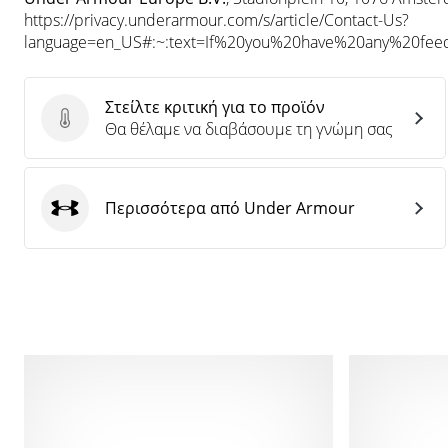
https://privacy.underarmour.com/s/article/Contact-Us?
language=en_US#:~:text=If%20you%20have%20any%20f
Στείλτε κριτική για το προϊόν
Στείλτε κριτική για το προϊόν
Θα θέλαμε να διαβάσουμε τη γνώμη σας
Περισσότερα από Under Armour
Under Armour