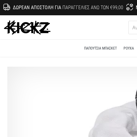
ΔΩΡΕΆΝ ΑΠΟΣΤΟΛΉ ΓΙΑ
ΠΑΡΑΓΓΕΛΊΕΣ ΆΝΩ ΤΩΝ €99,00
KICKZ.gr
ΠΑΠΟΎΤΣΙΑ ΜΠΆΣΚΕΤ
ΡΟΎΧΑ