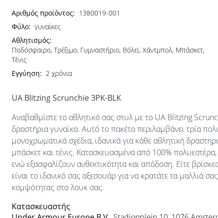
Αριθμός προϊόντος:
1380019-001
Φύλο:
γυναίκες
Αθλητισμός:
Ποδόσφαιρο, Τρέξιμο, Γυμναστήριο, Βόλεϊ, Χάντμπολ, Μπάσκετ,
Τένις
Εγγύηση:
2 χρόνια
UA Blitzing Scrunchie 3PK-BLK
Αναβαθμίστε το αθλητικό σας στυλ με το UA Blitzing Scrun
δραστήρια γυναίκα. Αυτό το πακέτο περιλαμβάνει τρία πολ
μονοχρωματικά σχέδια, ιδανικά για κάθε αθλητική δραστηριό
μπάσκετ και τένις. Κατασκευασμένα από 100% πολυεστέρα,
ενώ εξασφαλίζουν ανθεκτικότητα και απόδοση. Είτε βρίσκεσ
είναι το ιδανικό σας αξεσουάρ για να κρατάτε τα μαλλιά σα
κομψότητας στο λουκ σας.
Κατασκευαστής
Under Armour Europe B.V.
, Stadionplein 10, 1076 Amste