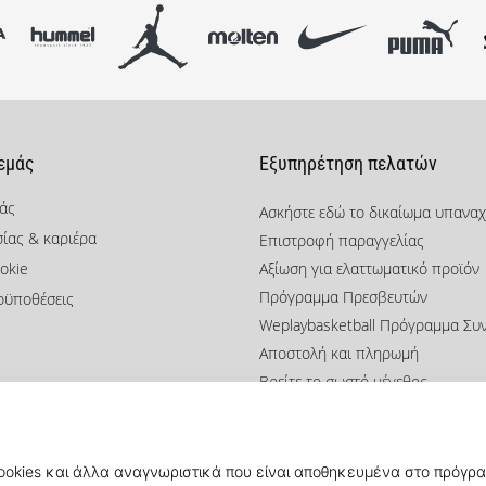
 εμάς
Εξυπηρέτηση πελατών
μάς
Ασκήστε εδώ το δικαίωμα υπανα
σίας & καριέρα
Επιστροφή παραγγελίας
okie
Αξίωση για ελαττωματικό προϊόν
Πρόγραμμα Πρεσβευτών
οϋποθέσεις
Weplaybasketball Πρόγραμμα Συ
Αποστολή και πληρωμή
Βρείτε το σωστό μέγεθος
Επικοινωνία
Συχνές ερωτήσεις
Πολιτική απορρήτου