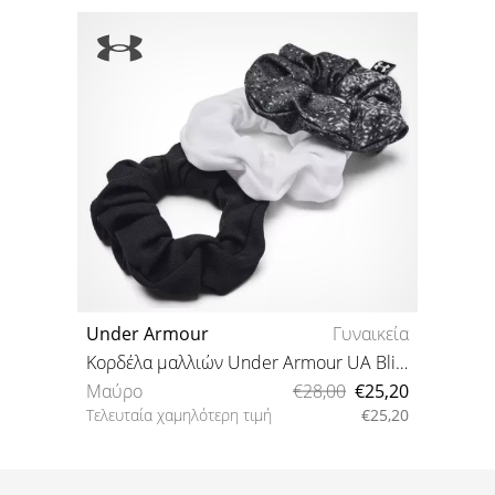
Under Armour
Γυναικεία
Κορδέλα μαλλιών Under Armour UA Blitzing Scrunchie 3PK-BLK
Μαύρο
€28,00
€25,20
Τελευταία χαμηλότερη τιμή
€25,20
OSFM