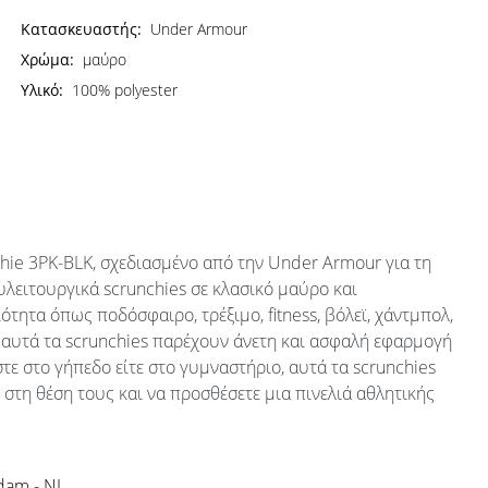
Κατασκευαστής:
Under Armour
Χρώμα:
μαύρο
Υλικό:
100% polyester
chie 3PK-BLK, σχεδιασμένο από την Under Armour για τη
υλειτουργικά scrunchies σε κλασικό μαύρο και
τητα όπως ποδόσφαιρο, τρέξιμο, fitness, βόλεϊ, χάντμπολ,
 αυτά τα scrunchies παρέχουν άνετη και ασφαλή εφαρμογή
τε στο γήπεδο είτε στο γυμναστήριο, αυτά τα scrunchies
ς στη θέση τους και να προσθέσετε μια πινελιά αθλητικής
rdam - NL