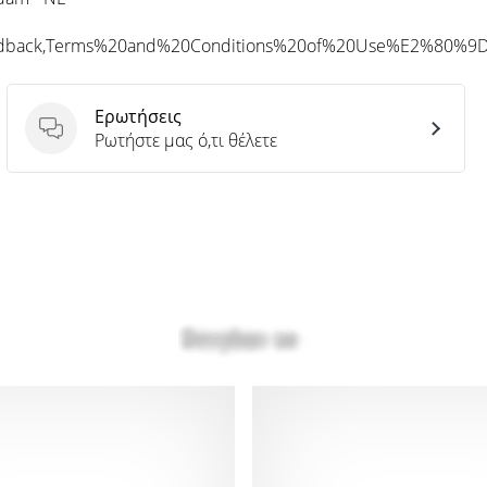
eedback,Terms%20and%20Conditions%20of%20Use%E2%80%9
Ερωτήσεις
Ερωτήσεις
Ρωτήστε μας ό,τι θέλετε