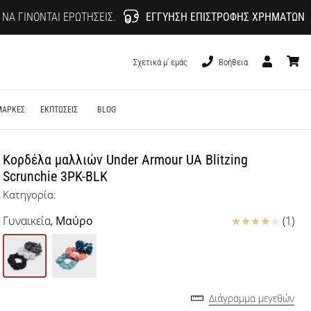
 ΝΑ ΓΊΝΟΝΤΑΙ ΕΡΩΤΉΣΕΙΣ.
ΕΓΓΎΗΣΗ ΕΠΙΣΤΡΟΦΉΣ ΧΡΗΜΆΤΩΝ
Σχετικά μ' εμάς
Βοήθεια
Χρήστης
καλάθι
ΜΑΡΚΕΣ
ΕΚΠΤΩΣΕΙΣ
BLOG
Κορδέλα μαλλιών Under Armour UA Blitzing
Scrunchie 3PK-BLK
Κατηγορία:
Κριτικές
Γυναικεία,
Μαύρο
(1)
Διάγραμμα μεγεθών