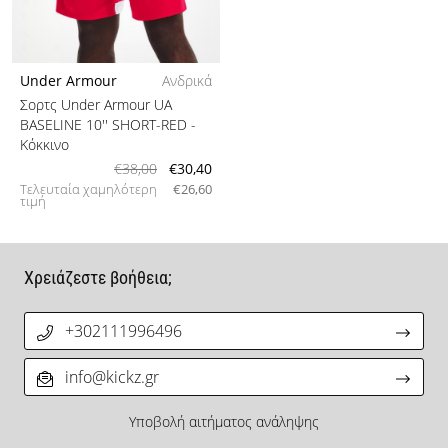
Under Armour
Ανδρικά
Σορτς Under Armour UA
BASELINE 10'' SHORT-RED
-
Κόκκινο
€38,00
€30,40
Τελευταία χαμηλότερη
€26,60
τιμή
Χρειάζεστε βοήθεια;
+302111996496
info@kickz.gr
Υποβολή αιτήματος ανάληψης