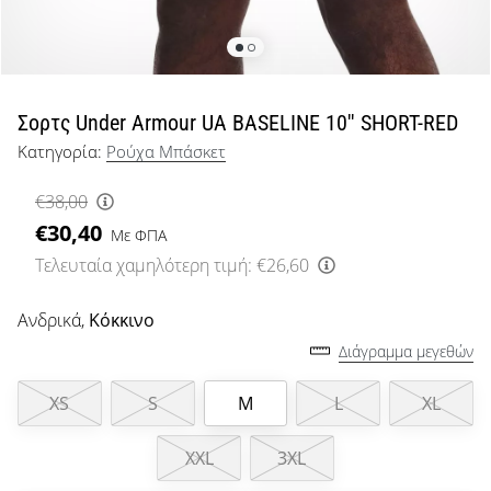
μπάσκετ
Είσαι
λάτρης
του
μπάσκετ
Σορτς Under Armour UA BASELINE 10'' SHORT-RED
όπως
Κατηγορία:
Ρούχα Μπάσκετ
εμείς;
Έλα
€38,00
μαζί
€30,40
μας
Με ΦΠΑ
ως
Τελευταία χαμηλότερη τιμή:
€26,60
πρεσβευτής
της
Ανδρικά,
Κόκκινο
μάρκας
Διάγραμμα μεγεθών
μας.
XS
S
M
L
XL
Εμφάνιση
XXL
3XL
όλων των