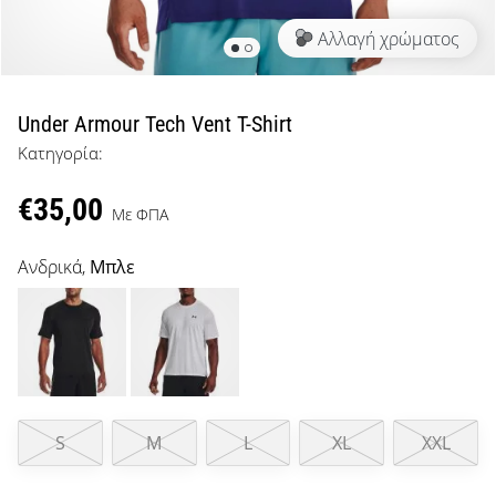
μπάσκετ
Αλλαγή χρώματος
Είσαι
λάτρης
του
μπάσκετ
Under Armour Tech Vent T-Shirt
όπως
Κατηγορία:
εμείς;
Έλα
€35,00
μαζί
Με ΦΠΑ
μας
ως
Ανδρικά,
Μπλε
πρεσβευτής
της
μάρκας
μας.
S
M
L
XL
XXL
Εμφάνιση
όλων των