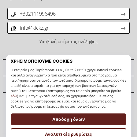
+302111996496
info@kickz.gr
Υποβολή αιτήματος ανάληψης
Σχετικά μ' εμάς
Εξυπηρέτηση πελατών
KICKZ.gr