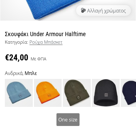
μπάσκετ
Αλλαγή χρώματος
Είσαι
λάτρης
του
μπάσκετ
Σκουφάκι Under Armour Halftime
όπως
Κατηγορία:
Ρούχα Μπάσκετ
εμείς;
Έλα
€24,00
μαζί
Με ΦΠΑ
μας
ως
Ανδρικά,
Μπλε
πρεσβευτής
της
μάρκας
μας.
One size
Εμφάνιση
όλων των