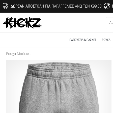
ΔΩΡΕΆΝ ΑΠΟΣΤΟΛΉ ΓΙΑ
ΠΑΡΑΓΓΕΛΊΕΣ ΆΝΩ ΤΩΝ €99,00
KICKZ.gr
ΠΑΠΟΎΤΣΙΑ ΜΠΆΣΚΕΤ
ΡΟΎΧΑ
Ρούχα Μπάσκετ