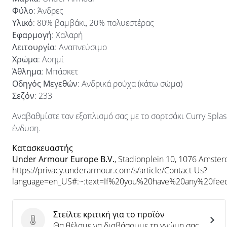
Φύλο
: Άνδρες
Υλικό
: 80% βαμβάκι, 20% πολυεστέρας
Εφαρμογή
: Χαλαρή
Λειτουργία
: Αναπνεύσιμο
Χρώμα
: Ασημί
Άθλημα
: Μπάσκετ
Οδηγός Μεγεθών
: Ανδρικά ρούχα (κάτω σώμα)
Σεζόν
: 233
Αναβαθμίστε τον εξοπλισμό σας με το σορτσάκι Curry Splas
ένδυση.
Κατασκευαστής
Under Armour Europe B.V.
, Stadionplein 10, 1076 Amste
https://privacy.underarmour.com/s/article/Contact-Us?
language=en_US#:~:text=If%20you%20have%20any%20f
Στείλτε κριτική για το προϊόν
Στείλτε κριτική για το προϊόν
Θα θέλαμε να διαβάσουμε τη γνώμη σας