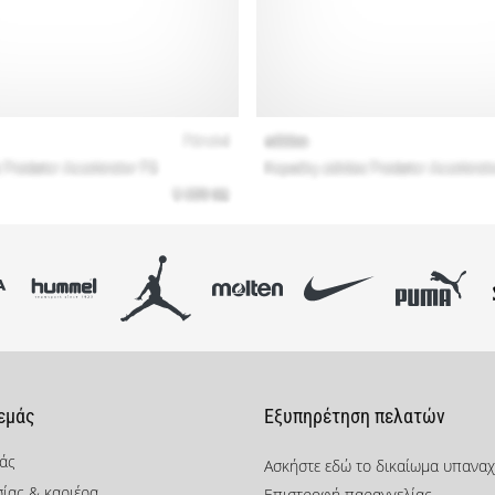
 εμάς
Εξυπηρέτηση πελατών
μάς
Ασκήστε εδώ το δικαίωμα υπανα
σίας & καριέρα
Επιστροφή παραγγελίας