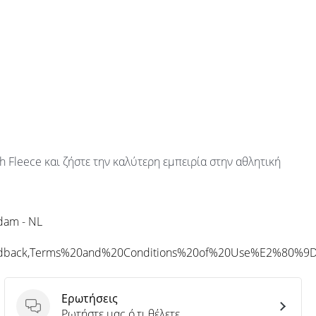
h Fleece και ζήστε την καλύτερη εμπειρία στην αθλητική
rdam - NL
eedback,Terms%20and%20Conditions%20of%20Use%E2%80%9
Ερωτήσεις
Ερωτήσεις
Ρωτήστε μας ό,τι θέλετε