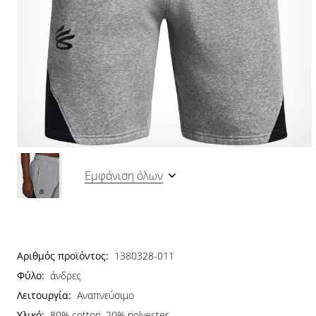
Εμφάνιση όλων
Αριθμός προϊόντος:
1380328-011
Φύλο:
άνδρες
Λειτουργία:
Αναπνεύσιμο
Υλικό:
80% cotton, 20% polyester