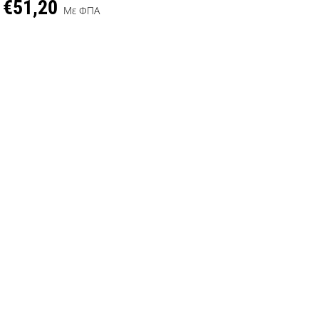
€51,20
Με ΦΠΑ