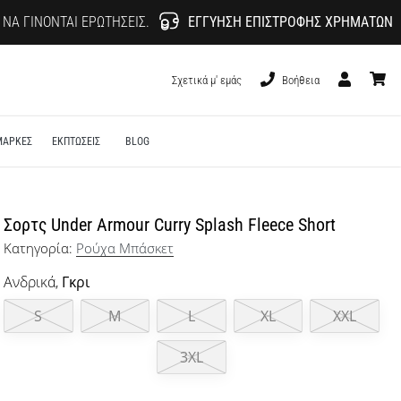
 ΝΑ ΓΊΝΟΝΤΑΙ ΕΡΩΤΉΣΕΙΣ.
ΕΓΓΎΗΣΗ ΕΠΙΣΤΡΟΦΉΣ ΧΡΗΜΆΤΩΝ
Σχετικά μ' εμάς
Βοήθεια
Χρήστης
καλάθι
ΜΑΡΚΕΣ
ΕΚΠΤΩΣΕΙΣ
BLOG
Σορτς Under Armour Curry Splash Fleece Short
Κατηγορία:
Ρούχα Μπάσκετ
Ανδρικά,
Γκρι
S
M
L
XL
XXL
3XL