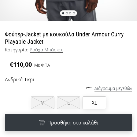
μπάσκετ
Είσαι
λάτρης
του
μπάσκετ
Φούτερ-Jacket με κουκούλα Under Armour Curry
όπως
Playable Jacket
εμείς;
Κατηγορία:
Ρούχα Μπάσκετ
Έλα
μαζί
€110,00
μας
Με ΦΠΑ
ως
πρεσβευτής
Ανδρικά,
Γκρι
της
Διάγραμμα μεγεθών
μάρκας
μας.
M
L
XL
Προσθήκη στο καλάθι
Εμφάνιση
όλων των