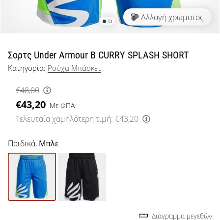
μπάσκετ
Αλλαγή χρώματος
Είσαι
λάτρης
του
μπάσκετ
Σορτς Under Armour B CURRY SPLASH SHORT
όπως
Κατηγορία:
Ρούχα Μπάσκετ
εμείς;
Έλα
€48,00
μαζί
€43,20
μας
Με ΦΠΑ
ως
Τελευταία χαμηλότερη τιμή:
€43,20
πρεσβευτής
της
Παιδικά,
Μπλε
μάρκας
μας.
Εμφάνιση
όλων των
Διάγραμμα μεγεθών