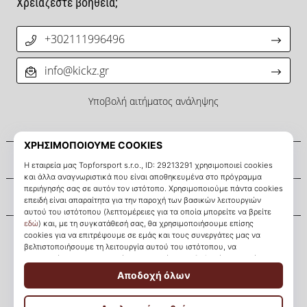
Χρειάζεστε βοήθεια;
+302111996496
info@kickz.gr
Υποβολή αιτήματος ανάληψης
Σχετικά μ' εμάς
Εξυπηρέτηση πελατών
KICKZ.gr