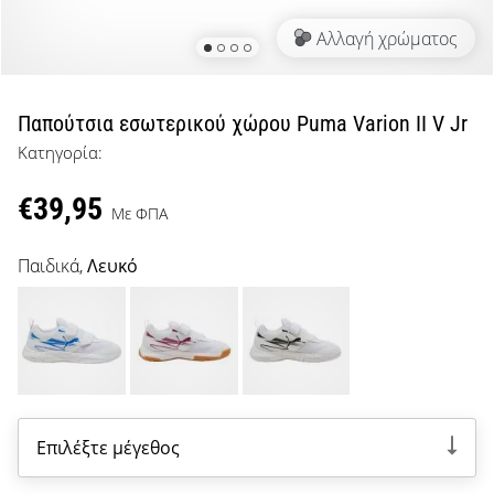
μπάσκετ
Αλλαγή χρώματος
Είσαι
λάτρης
του
μπάσκετ
Παπούτσια εσωτερικού χώρου Puma Varion II V Jr
όπως
Κατηγορία:
εμείς;
Έλα
€39,95
μαζί
Με ΦΠΑ
μας
ως
Παιδικά,
Λευκό
πρεσβευτής
της
μάρκας
μας.
Επιλέξτε μέγεθος
Εμφάνιση
όλων των