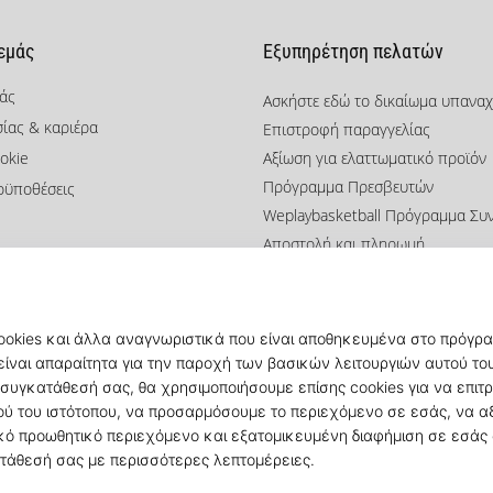
 εμάς
Εξυπηρέτηση πελατών
μάς
Ασκήστε εδώ το δικαίωμα υπανα
σίας & καριέρα
Επιστροφή παραγγελίας
okie
Αξίωση για ελαττωματικό προϊόν
Πρόγραμμα Πρεσβευτών
οϋποθέσεις
Weplaybasketball Πρόγραμμα Συ
Αποστολή και πληρωμή
Βρείτε το σωστό μέγεθος
Επικοινωνία
Συχνές ερωτήσεις
Πολιτική απορρήτου
© 2010 – 2026
KICKZ.gr