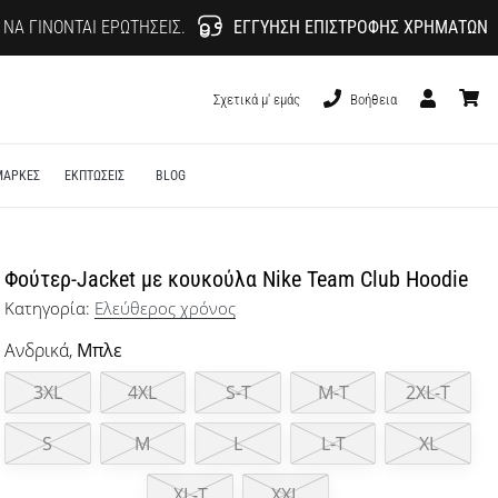
 ΝΑ ΓΊΝΟΝΤΑΙ ΕΡΩΤΉΣΕΙΣ.
ΕΓΓΎΗΣΗ ΕΠΙΣΤΡΟΦΉΣ ΧΡΗΜΆΤΩΝ
Σχετικά μ' εμάς
Βοήθεια
Χρήστης
καλάθι
ΜΑΡΚΕΣ
ΕΚΠΤΩΣΕΙΣ
BLOG
Φούτερ-Jacket με κουκούλα Nike Team Club Hoodie
Κατηγορία:
Ελεύθερος χρόνος
Ανδρικά,
Μπλε
3XL
4XL
S-T
M-T
2XL-T
S
M
L
L-T
XL
XL-T
XXL