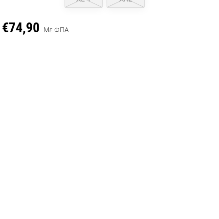
€74,90
Με ΦΠΑ