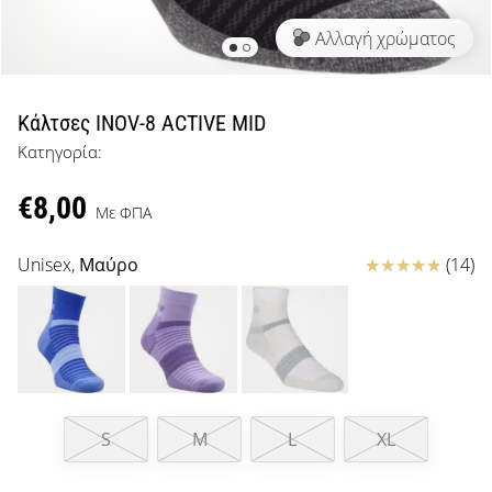
μπάσκετ
Αλλαγή χρώματος
Είσαι
λάτρης
του
μπάσκετ
Κάλτσες INOV-8 ACTIVE MID
όπως
Κατηγορία:
εμείς;
Έλα
€8,00
μαζί
Με ΦΠΑ
μας
ως
Κριτικές
Unisex,
Μαύρο
(14)
πρεσβευτής
της
μάρκας
μας.
S
M
L
XL
Εμφάνιση
όλων των