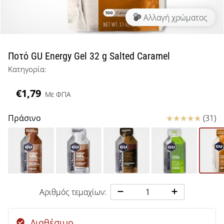
μπάσκετ
Αλλαγή χρώματος
Είσαι
λάτρης
του
μπάσκετ
Ποτό GU Energy Gel 32 g Salted Caramel
όπως
Κατηγορία:
εμείς;
Έλα
€1,79
Με ΦΠΑ
μαζί
μας
ως
Κριτικές
Πράσινο
(31)
πρεσβευτής
της
μάρκας
μας.
Αριθμός τεμαχίων:
Εμφάνιση
όλων των
Διαθέσιμο