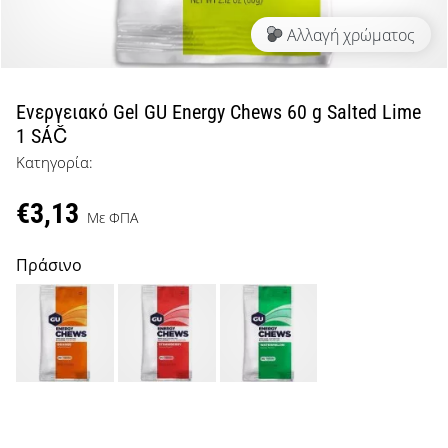
μπάσκετ
Αλλαγή χρώματος
Είσαι
λάτρης
του
μπάσκετ
Ενεργειακό Gel GU Energy Chews 60 g Salted Lime
όπως
1 SÁČ
εμείς;
Κατηγορία:
Έλα
μαζί
€3,13
μας
Με ΦΠΑ
ως
πρεσβευτής
Πράσινο
της
μάρκας
μας.
Εμφάνιση
όλων των