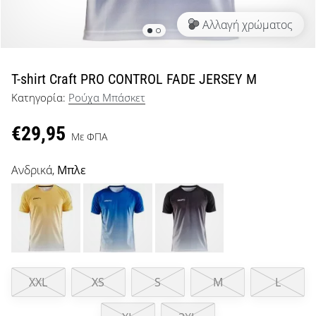
μπάσκετ
Αλλαγή χρώματος
Είσαι
λάτρης
του
μπάσκετ
T-shirt Craft PRO CONTROL FADE JERSEY M
όπως
Κατηγορία:
Ρούχα Μπάσκετ
εμείς;
Έλα
€29,95
μαζί
Με ΦΠΑ
μας
ως
Ανδρικά,
Μπλε
πρεσβευτής
της
μάρκας
μας.
XXL
XS
S
M
L
Εμφάνιση
όλων των