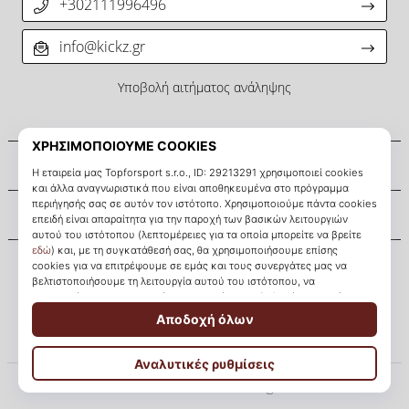
+302111996496
info@kickz.gr
Υποβολή αιτήματος ανάληψης
Σχετικά μ' εμάς
Εξυπηρέτηση πελατών
KICKZ.gr
© 2010 – 2026
KICKZ.gr