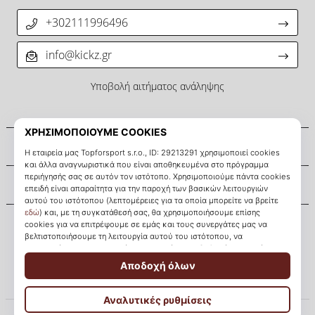
+302111996496
info@kickz.gr
Υποβολή αιτήματος ανάληψης
Σχετικά μ' εμάς
Εξυπηρέτηση πελατών
KICKZ.gr