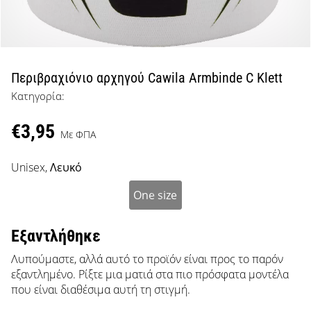
μπάσκετ
Είσαι
λάτρης
του
μπάσκετ
Περιβραχιόνιο αρχηγού Cawila Armbinde C Klett
όπως
Κατηγορία:
εμείς;
Έλα
€3,95
μαζί
Με ΦΠΑ
μας
ως
Unisex,
Λευκό
πρεσβευτής
της
One size
μάρκας
μας.
Εξαντλήθηκε
Λυπούμαστε, αλλά αυτό το προϊόν είναι προς το παρόν
εξαντλημένο. Ρίξτε μια ματιά στα πιο πρόσφατα μοντέλα
Εμφάνιση
που είναι διαθέσιμα αυτή τη στιγμή.
όλων των