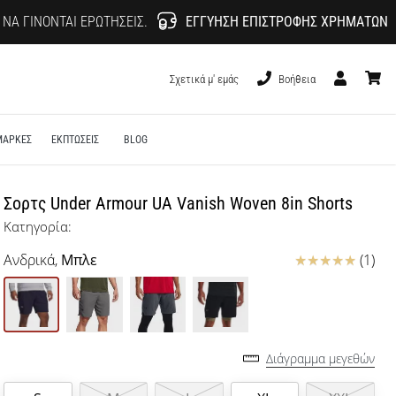
 ΝΑ ΓΊΝΟΝΤΑΙ ΕΡΩΤΉΣΕΙΣ.
ΕΓΓΎΗΣΗ ΕΠΙΣΤΡΟΦΉΣ ΧΡΗΜΆΤΩΝ
Σχετικά μ' εμάς
Βοήθεια
Χρήστης
καλάθι
ΜΑΡΚΕΣ
ΕΚΠΤΩΣΕΙΣ
BLOG
Σορτς Under Armour UA Vanish Woven 8in Shorts
Κατηγορία:
Κριτικές
Ανδρικά,
Μπλε
(1)
Διάγραμμα μεγεθών