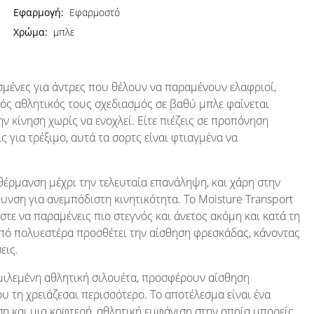
Εφαρμογή:
Εφαρμοστό
Χρώμα:
μπλε
ασμένες για άντρες που θέλουν να παραμένουν ελαφριοί,
ός αθλητικός τους σχεδιασμός σε βαθύ μπλε φαίνεται
ην κίνηση χωρίς να ενοχλεί. Είτε πιέζεις σε προπόνηση
ις για τρέξιμο, αυτά τα σορτς είναι φτιαγμένα να
έρμανση μέχρι την τελευταία επανάληψη, και χάρη στην
θυνση για ανεμπόδιστη κινητικότητα. Το Moisture Transport
ε να παραμένεις πιο στεγνός και άνετος ακόμη και κατά τη
πό πολυεστέρα προσθέτει την αίσθηση φρεσκάδας, κάνοντας
εις.
 σμιλεμένη αθλητική σιλουέτα, προσφέρουν αίσθηση
 τη χρειάζεσαι περισσότερο. Το αποτέλεσμα είναι ένα
η και μια κοφτερή, αθλητική εμφάνιση στην οποία μπορείς