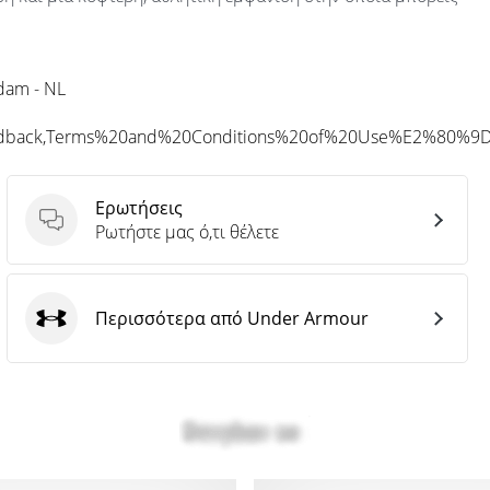
rdam - NL
eedback,Terms%20and%20Conditions%20of%20Use%E2%80%9
Ερωτήσεις
Ερωτήσεις
Ρωτήστε μας ό,τι θέλετε
Περισσότερα από Under Armour
Under Armour