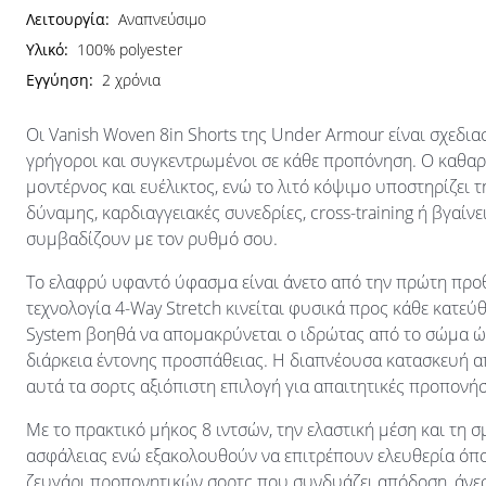
Λειτουργία:
Αναπνεύσιμο
Υλικό:
100% polyester
Εγγύηση:
2 χρόνια
Οι Vanish Woven 8in Shorts της Under Armour είναι σχεδι
γρήγοροι και συγκεντρωμένοι σε κάθε προπόνηση. Ο καθαρ
μοντέρνος και ευέλικτος, ενώ το λιτό κόψιμο υποστηρίζει τ
δύναμης, καρδιαγγειακές συνεδρίες, cross-training ή βγαίνε
συμβαδίζουν με τον ρυθμό σου.
Το ελαφρύ υφαντό ύφασμα είναι άνετο από την πρώτη προθ
τεχνολογία 4-Way Stretch κινείται φυσικά προς κάθε κατεύ
System βοηθά να απομακρύνεται ο ιδρώτας από το σώμα ώστ
διάρκεια έντονης προσπάθειας. Η διαπνέουσα κατασκευή α
αυτά τα σορτς αξιόπιστη επιλογή για απαιτητικές προπονήσ
Με το πρακτικό μήκος 8 ιντσών, την ελαστική μέση και τη
ασφάλειας ενώ εξακολουθούν να επιτρέπουν ελευθερία όπου
ζευγάρι προπονητικών σορτς που συνδυάζει απόδοση, άνεσ