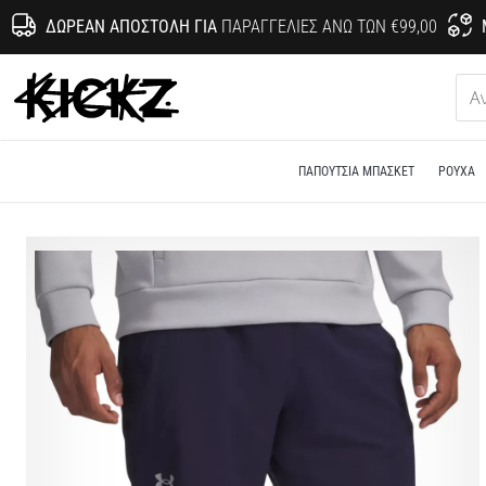
ΔΩΡΕΆΝ ΑΠΟΣΤΟΛΉ ΓΙΑ
ΠΑΡΑΓΓΕΛΊΕΣ ΆΝΩ ΤΩΝ €99,00
KICKZ.gr
ΠΑΠΟΎΤΣΙΑ ΜΠΆΣΚΕΤ
ΡΟΎΧΑ