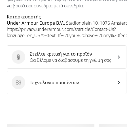
να βασίζεσαι συνεδρία μετά συνεδρία.
Κατασκευαστής
Under Armour Europe B.V.
, Stadionplein 10, 1076 Amste
https://privacy.underarmour.com/s/article/Contact-Us?
language=en_US#:~:text=If%20you%20have%20any%20f
Στείλτε κριτική για το προϊόν
Στείλτε κριτική για το προϊόν
Θα θέλαμε να διαβάσουμε τη γνώμη σας
Τεχνολογία προϊόντων
Τεχνολογία προϊόντων