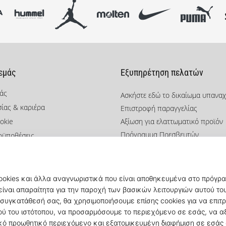
 εμάς
Εξυπηρέτηση πελατών
μάς
Ασκήστε εδώ το δικαίωμα υπανα
σίας & καριέρα
Επιστροφή παραγγελίας
okie
Αξίωση για ελαττωματικό προϊόν
Πρόγραμμα Πρεσβευτών
οϋποθέσεις
Weplaybasketball Πρόγραμμα Συ
Αποστολή και πληρωμή
Βρείτε το σωστό μέγεθος
Επικοινωνία
Συχνές ερωτήσεις
Πολιτική απορρήτου