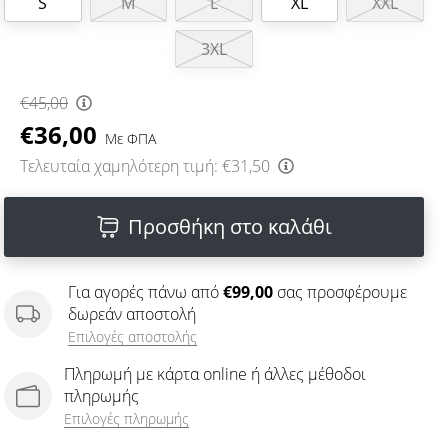
S
M
L
XL
XXL
3XL
€45,00
€36,00
Με ΦΠΑ
Τελευταία χαμηλότερη τιμή:
€31,50
Προσθήκη στο καλάθι
Για αγορές πάνω από
€99,00
σας προσφέρουμε
δωρεάν αποστολή
Επιλογές αποστολής
Πληρωμή με κάρτα online ή άλλες μέθοδοι
πληρωμής
Επιλογές πληρωμής