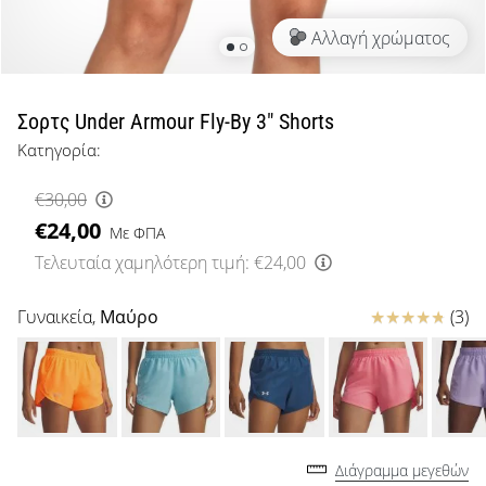
μπάσκετ
Αλλαγή χρώματος
Είσαι
λάτρης
του
μπάσκετ
Σορτς Under Armour Fly-By 3" Shorts
όπως
Κατηγορία:
εμείς;
Έλα
€30,00
μαζί
€24,00
μας
Με ΦΠΑ
ως
Τελευταία χαμηλότερη τιμή:
€24,00
πρεσβευτής
της
Κριτικές
Γυναικεία,
Μαύρο
(3)
μάρκας
μας.
Εμφάνιση
όλων των
Διάγραμμα μεγεθών