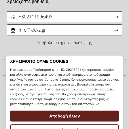
Χρειάζεστε βοήθεια;
+302111996496
info@kickz.gr
Υποβολή αιτήματος ανάληψης
Σχετικά μ' εμάς
Εξυπηρέτηση πελατών
KICKZ.gr