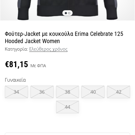
μπάσκετ
Είσαι
λάτρης
του
μπάσκετ
Φούτερ-Jacket με κουκούλα Erima Celebrate 125
όπως
Hooded Jacket Women
εμείς;
Κατηγορία:
Ελεύθερος χρόνος
Έλα
μαζί
€81,15
μας
Με ΦΠΑ
ως
πρεσβευτής
Γυναικεία
της
μάρκας
34
36
38
40
42
μας.
44
Εμφάνιση
όλων των