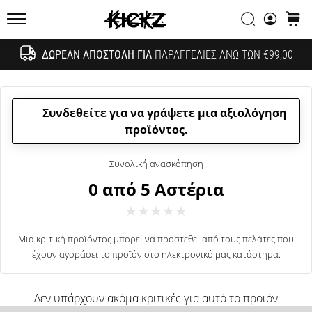
συζητήσεων;
Αναζήτησ
καλάθ
Αφήστε
KICKZ.gr
τα
να
ΔΩΡΕΆΝ ΑΠΟΣΤΟΛΉ ΓΙΑ
ΠΑΡΑΓΓΕΛΊΕΣ ΆΝΩ ΤΩΝ €99,00
Αναζήτησ
σας
αποφέρουν
έσοδα.
Συνδεθείτε για να γράψετε μια αξιολόγηση
…
προϊόντος.
24. 6. 2022
•
0 από 5 Αστέρια
6 λεπτά ανάγνωσης
Γίνετε
πρεσβευτής
Μια κριτική προϊόντος μπορεί να προστεθεί από τους πελάτες που
της
έχουν αγοράσει το προϊόν στο ηλεκτρονικό μας κατάστημα.
μάρκας
μας
Δεν υπάρχουν ακόμα κριτικές για αυτό το προϊόν
στο