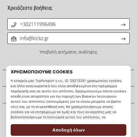
μπάσκετ
Χρειάζεστε βοήθεια;
Είσαι
λάτρης
+302111996496
του
μπάσκετ
όπως
info@kickz.gr
εμείς;
Έλα
Υποβολή αιτήματος ανάληψης
μαζί
μας
ως
Σχετικά μ' εμάς
πρεσβευτής
της
μάρκας
Εξυπηρέτηση πελατών
μας.
Εμφάνιση
όλων των