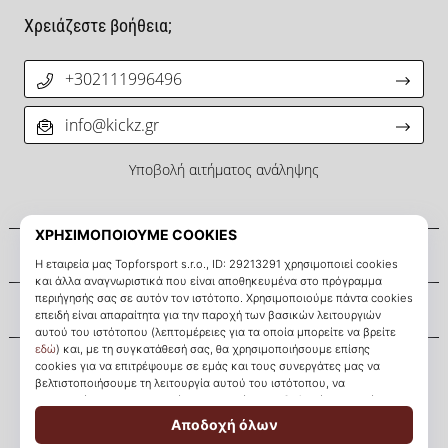
μπάσκετ
Χρειάζεστε βοήθεια;
Είσαι
λάτρης
+302111996496
του
μπάσκετ
όπως
info@kickz.gr
εμείς;
Έλα
Υποβολή αιτήματος ανάληψης
μαζί
μας
ως
Σχετικά μ' εμάς
πρεσβευτής
της
μάρκας
Εξυπηρέτηση πελατών
μας.
Εμφάνιση
όλων των