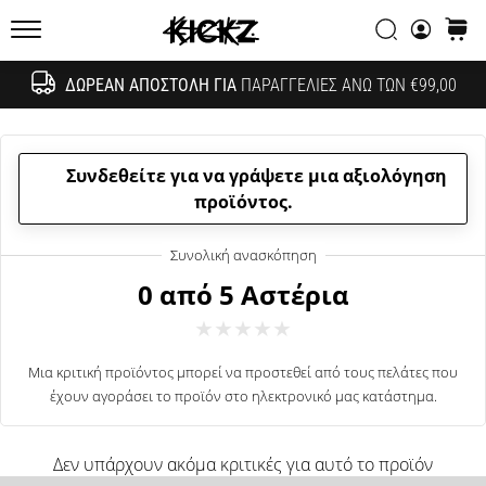
συζητήσεων;
Αναζήτησ
καλάθ
Αφήστε
KICKZ.gr
τα
να
ΔΩΡΕΆΝ ΑΠΟΣΤΟΛΉ ΓΙΑ
ΠΑΡΑΓΓΕΛΊΕΣ ΆΝΩ ΤΩΝ €99,00
Αναζήτησ
σας
αποφέρουν
έσοδα.
Συνδεθείτε για να γράψετε μια αξιολόγηση
…
προϊόντος.
24. 6. 2022
•
0 από 5 Αστέρια
6 λεπτά ανάγνωσης
Γίνετε
πρεσβευτής
Μια κριτική προϊόντος μπορεί να προστεθεί από τους πελάτες που
της
έχουν αγοράσει το προϊόν στο ηλεκτρονικό μας κατάστημα.
μάρκας
μας
Δεν υπάρχουν ακόμα κριτικές για αυτό το προϊόν
στο