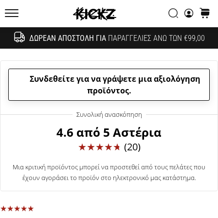
συζητήσεων;
Αναζήτησ
καλάθ
Αφήστε
KICKZ.gr
τα
να
ΔΩΡΕΆΝ ΑΠΟΣΤΟΛΉ ΓΙΑ
ΠΑΡΑΓΓΕΛΊΕΣ ΆΝΩ ΤΩΝ €99,00
Αναζήτησ
σας
αποφέρουν
έσοδα.
Συνδεθείτε για να γράψετε μια αξιολόγηση
…
προϊόντος.
24. 6. 2022
•
4.6 από 5 Αστέρια
6 λεπτά ανάγνωσης
(20)
Γίνετε
πρεσβευτής
Μια κριτική προϊόντος μπορεί να προστεθεί από τους πελάτες που
της
έχουν αγοράσει το προϊόν στο ηλεκτρονικό μας κατάστημα.
μάρκας
μας
στο