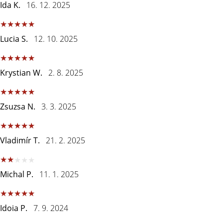
μπάσκετ
Ida K.
16. 12. 2025
Είσαι
λάτρης
Lucia S.
12. 10. 2025
του
μπάσκετ
όπως
Krystian W.
2. 8. 2025
εμείς;
Έλα
μαζί
μας
Zsuzsa N.
3. 3. 2025
ως
πρεσβευτής
της
Vladimír T.
21. 2. 2025
μάρκας
μας.
Michal P.
11. 1. 2025
Εμφάνιση
Idoia P.
7. 9. 2024
όλων των