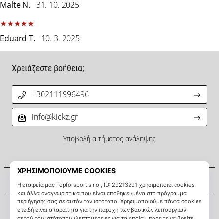
μπάσκετ
Malte N.
31. 10. 2025
Είσαι
λάτρης
Eduard T.
10. 3. 2025
του
μπάσκετ
όπως
Χρειάζεστε βοήθεια;
εμείς;
Έλα
μαζί
+302111996496
μας
ως
info@kickz.gr
πρεσβευτής
της
Υποβολή αιτήματος ανάληψης
μάρκας
μας.
Σχετικά μ' εμάς
Εμφάνιση
Εξυπηρέτηση πελατών
όλων των