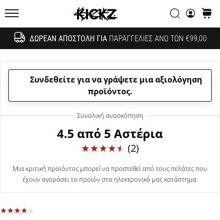
συζητήσεων;
Αναζήτησ
καλάθ
Αφήστε
KICKZ.gr
τα
να
ΔΩΡΕΆΝ ΑΠΟΣΤΟΛΉ ΓΙΑ
ΠΑΡΑΓΓΕΛΊΕΣ ΆΝΩ ΤΩΝ €99,00
Αναζήτησ
σας
αποφέρουν
έσοδα.
Συνδεθείτε για να γράψετε μια αξιολόγηση
…
προϊόντος.
24. 6. 2022
•
4.5 από 5 Αστέρια
6 λεπτά ανάγνωσης
(2)
Γίνετε
πρεσβευτής
Μια κριτική προϊόντος μπορεί να προστεθεί από τους πελάτες που
της
έχουν αγοράσει το προϊόν στο ηλεκτρονικό μας κατάστημα.
μάρκας
μας
στο