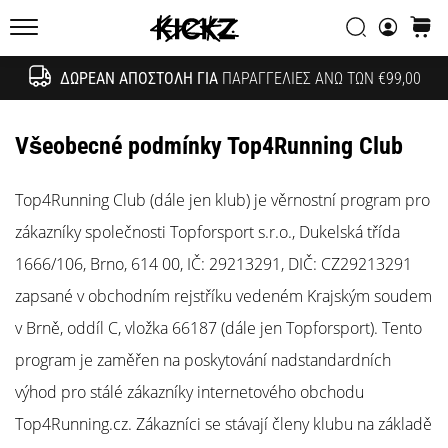
συζητήσεων;
Αναζήτησ
καλάθ
Αφήστε
KICKZ.gr
τα
να
ΔΩΡΕΆΝ ΑΠΟΣΤΟΛΉ ΓΙΑ
ΠΑΡΑΓΓΕΛΊΕΣ ΆΝΩ ΤΩΝ €99,00
Αναζήτησ
σας
αποφέρουν
Všeobecné podmínky Top4Running Club
έσοδα.
…
Top4Running Club (dále jen klub) je věrnostní program pro
zákazníky společnosti Topforsport s.r.o., Dukelská třída
24. 6. 2022
•
1666/106, Brno, 614 00, IČ: 29213291, DIČ: CZ29213291
6 λεπτά ανάγνωσης
zapsané v obchodním rejstříku vedeném Krajským soudem
Γίνετε
v Brně, oddíl C, vložka 66187 (dále jen Topforsport). Tento
πρεσβευτής
της
program je zaměřen na poskytování nadstandardních
μάρκας
výhod pro stálé zákazníky internetového obchodu
μας
Top4Running.cz. Zákazníci se stávají členy klubu na základě
στο