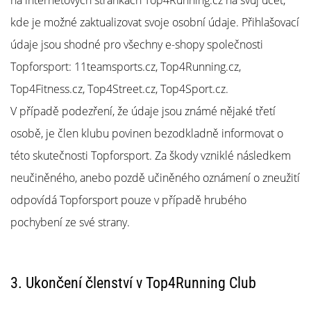
na internetových stránkách Top4Running.cz na svůj účet,
kde je možné zaktualizovat svoje osobní údaje. Přihlašovací
údaje jsou shodné pro všechny e-shopy společnosti
Topforsport: 11teamsports.cz, Top4Running.cz,
Top4Fitness.cz, Top4Street.cz, Top4Sport.cz.
V případě podezření, že údaje jsou známé nějaké třetí
osobě, je člen klubu povinen bezodkladně informovat o
této skutečnosti Topforsport. Za škody vzniklé následkem
neučiněného, anebo pozdě učiněného oznámení o zneužití
odpovídá Topforsport pouze v případě hrubého
pochybení ze své strany.
3. Ukončení členství v Top4Running Club