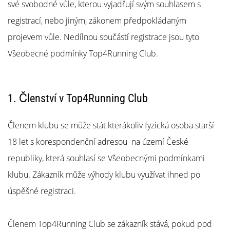
μπάσκετ
své svobodné vůle, kterou vyjadřují svým souhlasem s
Είσαι
registrací, nebo jiným, zákonem předpokládaným
λάτρης
projevem vůle. Nedílnou součástí registrace jsou tyto
του
μπάσκετ
Všeobecné podmínky Top4Running Club.
όπως
εμείς;
Έλα
1. Členství v Top4Running Club
μαζί
μας
ως
Členem klubu se může stát kterákoliv fyzická osoba starší
πρεσβευτής
18 let s korespondenční adresou na území České
της
μάρκας
republiky, která souhlasí se Všeobecnými podmínkami
μας.
klubu. Zákazník může výhody klubu využívat ihned po
úspěšné registraci.
Εμφάνιση
όλων των
Členem Top4Running Club se zákazník stává, pokud pod