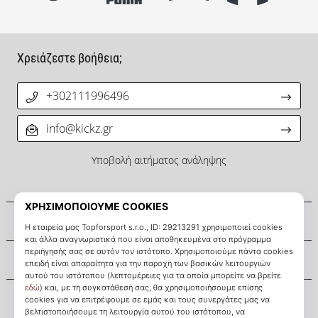
Χρειάζεστε βοήθεια;
+302111996496
info@kickz.gr
Υποβολή αιτήματος ανάληψης
Σχετικά μ' εμάς
Εξυπηρέτηση πελατών