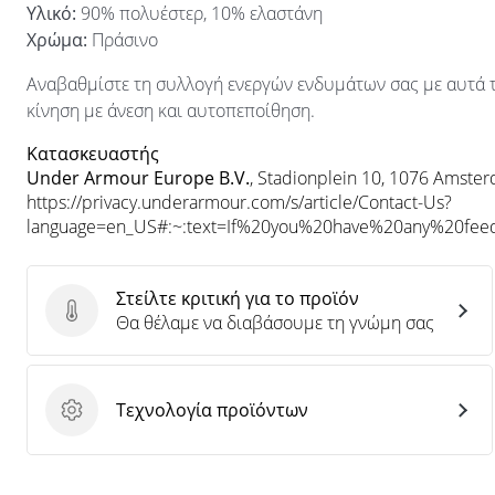
Υλικό:
90% πολυέστερ, 10% ελαστάνη
Χρώμα:
Πράσινο
Αναβαθμίστε τη συλλογή ενεργών ενδυμάτων σας με αυτά 
κίνηση με άνεση και αυτοπεποίθηση.
Κατασκευαστής
Under Armour Europe B.V.
, Stadionplein 10, 1076 Amste
https://privacy.underarmour.com/s/article/Contact-Us?
language=en_US#:~:text=If%20you%20have%20any%20f
Στείλτε κριτική για το προϊόν
Στείλτε κριτική για το προϊόν
Θα θέλαμε να διαβάσουμε τη γνώμη σας
Τεχνολογία προϊόντων
Τεχνολογία προϊόντων