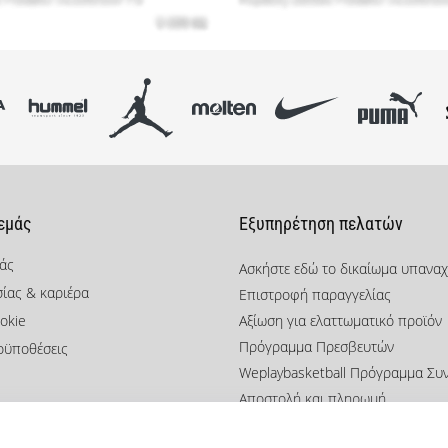
 εμάς
Εξυπηρέτηση πελατών
μάς
Ασκήστε εδώ το δικαίωμα υπανα
σίας & καριέρα
Επιστροφή παραγγελίας
okie
Αξίωση για ελαττωματικό προϊόν
Πρόγραμμα Πρεσβευτών
οϋποθέσεις
Weplaybasketball Πρόγραμμα Συ
Αποστολή και πληρωμή
Βρείτε το σωστό μέγεθος