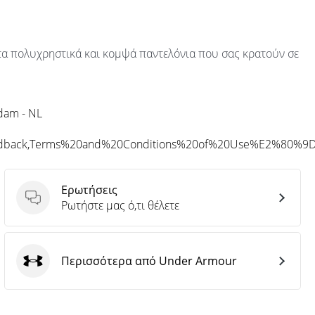
τα πολυχρηστικά και κομψά παντελόνια που σας κρατούν σε
rdam - NL
eedback,Terms%20and%20Conditions%20of%20Use%E2%80%9
Ερωτήσεις
Ερωτήσεις
Ρωτήστε μας ό,τι θέλετε
Περισσότερα από Under Armour
Under Armour