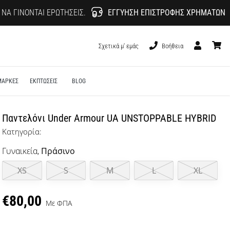
 ΝΑ ΓΊΝΟΝΤΑΙ ΕΡΩΤΉΣΕΙΣ.
ΕΓΓΎΗΣΗ ΕΠΙΣΤΡΟΦΉΣ ΧΡΗΜΆΤΩΝ
Σχετικά μ' εμάς
Βοήθεια
Χρήστης
καλάθι
ΜΑΡΚΕΣ
ΕΚΠΤΩΣΕΙΣ
BLOG
Παντελόνι Under Armour UA UNSTOPPABLE HYBRID
Κατηγορία:
Γυναικεία,
Πράσινο
XS
S
M
L
XL
€80,00
Με ΦΠΑ