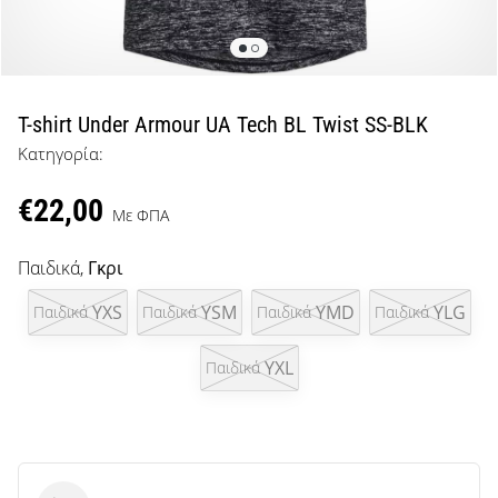
μπάσκετ
Είσαι
λάτρης
του
μπάσκετ
T-shirt Under Armour UA Tech BL Twist SS-BLK
όπως
Κατηγορία:
εμείς;
Έλα
€22,00
μαζί
Με ΦΠΑ
μας
ως
Παιδικά,
Γκρι
πρεσβευτής
της
YXS
YSM
YMD
YLG
Παιδικά
Παιδικά
Παιδικά
Παιδικά
μάρκας
μας.
YXL
Παιδικά
Εμφάνιση
όλων των