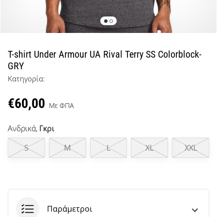
μπάσκετ
Είσαι
λάτρης
του
μπάσκετ
T-shirt Under Armour UA Rival Terry SS Colorblock-
όπως
GRY
εμείς;
Κατηγορία:
Έλα
μαζί
€60,00
μας
Με ΦΠΑ
ως
πρεσβευτής
Ανδρικά,
Γκρι
της
μάρκας
S
M
L
XL
XXL
μας.
Εμφάνιση
όλων των
Παράμετροι