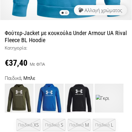
μπάσκετ
Αλλαγή χρώματος
Είσαι
λάτρης
του
μπάσκετ
Φούτερ-Jacket με κουκούλα Under Armour UA Rival
όπως
Fleece BL Hoodie
εμείς;
Κατηγορία:
Έλα
μαζί
€37,40
μας
Με ΦΠΑ
ως
πρεσβευτής
Παιδικά,
Μπλε
της
μάρκας
μας.
Εμφάνιση
XS
S
M
L
Παιδικά
Παιδικά
Παιδικά
Παιδικά
όλων των