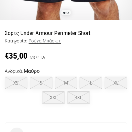
μπάσκετ
Είσαι
λάτρης
του
μπάσκετ
Σορτς Under Armour Perimeter Short
όπως
Κατηγορία:
Ρούχα Μπάσκετ
εμείς;
Έλα
€35,00
μαζί
Με ΦΠΑ
μας
ως
Ανδρικά,
Μαύρο
πρεσβευτής
της
XS
S
M
L
XL
μάρκας
μας.
XXL
3XL
Εμφάνιση
όλων των