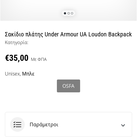
μπάσκετ
Είσαι
λάτρης
του
μπάσκετ
Σακίδιο πλάτης Under Armour UA Loudon Backpack
όπως
Κατηγορία:
εμείς;
Έλα
€35,00
μαζί
Με ΦΠΑ
μας
ως
Unisex,
Μπλε
πρεσβευτής
της
OSFA
μάρκας
μας.
Εμφάνιση
Παράμετροι
όλων των