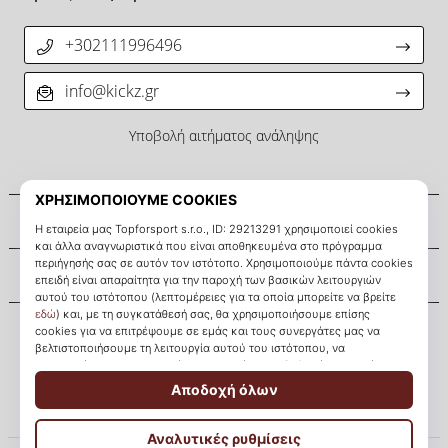
+302111996496
info@kickz.gr
Υποβολή αιτήματος ανάληψης
Σχετικά μ' εμάς
Εξυπηρέτηση πελατών
KICKZ.gr