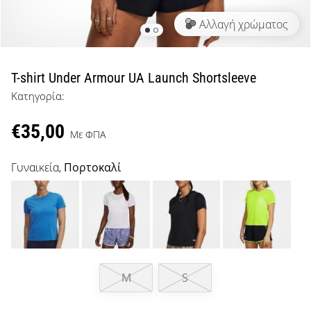
μπάσκετ
Αλλαγή χρώματος
Είσαι
λάτρης
του
μπάσκετ
T-shirt Under Armour UA Launch Shortsleeve
όπως
Κατηγορία:
εμείς;
Έλα
€35,00
μαζί
Με ΦΠΑ
μας
ως
Γυναικεία,
Πορτοκαλί
πρεσβευτής
της
μάρκας
μας.
M
S
Εμφάνιση
όλων των