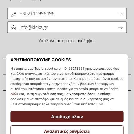
+302111996496
info@kickz.gr
Υποβολή αιτήματος ανάληψης
Σχετικά μ' εμάς
Εξυπηρέτηση πελατών
KICKZ.gr