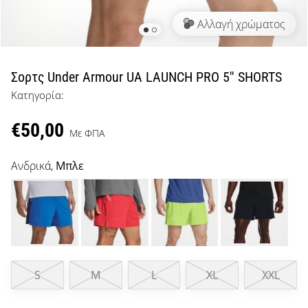
μπάσκετ
Αλλαγή χρώματος
Είσαι
λάτρης
του
μπάσκετ
Σορτς Under Armour UA LAUNCH PRO 5'' SHORTS
όπως
Κατηγορία:
εμείς;
Έλα
€50,00
μαζί
Με ΦΠΑ
μας
ως
Ανδρικά,
Μπλε
πρεσβευτής
της
μάρκας
μας.
S
M
L
XL
XXL
Εμφάνιση
όλων των