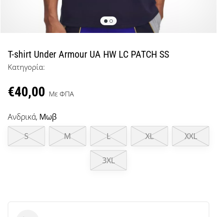
μπάσκετ
Είσαι
λάτρης
του
μπάσκετ
T-shirt Under Armour UA HW LC PATCH SS
όπως
Κατηγορία:
εμείς;
Έλα
€40,00
μαζί
Με ΦΠΑ
μας
ως
Ανδρικά,
Μωβ
πρεσβευτής
της
S
M
L
XL
XXL
μάρκας
μας.
3XL
Εμφάνιση
όλων των