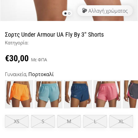
μπάσκετ
Αλλαγή χρώματος
Είσαι
λάτρης
του
μπάσκετ
Σορτς Under Armour UA Fly By 3'' Shorts
όπως
Κατηγορία:
εμείς;
Έλα
€30,00
μαζί
Με ΦΠΑ
μας
ως
Γυναικεία,
Πορτοκαλί
πρεσβευτής
της
μάρκας
μας.
XS
S
M
L
XL
Εμφάνιση
όλων των