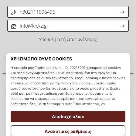
+302111996496
info@kickz.gr
Υποβολή αιτήματος ανάληψης
Σχετικά μ' εμάς
Εξυπηρέτηση πελατών
KICKZ.gr